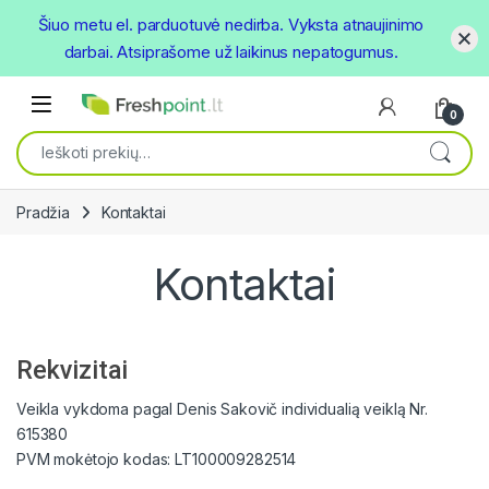
Šiuo metu el. parduotuvė nedirba. Vyksta atnaujinimo
darbai. Atsiprašome už laikinus nepatogumus.
Skip to navigation
Skip to content
Open
0
Ieškoti:
Pradžia
Kontaktai
Kontaktai
Rekvizitai
Veikla vykdoma pagal Denis Sakovič individualią veiklą Nr.
615380
PVM mokėtojo kodas: LT100009282514