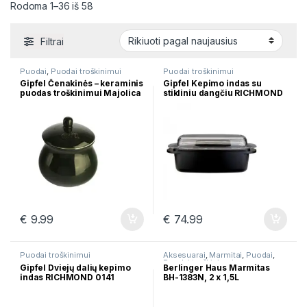
Rūšiuojama pagal naujausią
Rodoma 1–36 iš 58
Filtrai
Puodai
,
Puodai troškinimui
Puodai troškinimui
Gipfel Čenakinės – keraminis
Gipfel Kepimo indas su
puodas troškinimui Majolica
stikliniu dangčiu RICHMOND
11.5×13 cm 3835
0142
€
9.99
€
74.99
Puodai troškinimui
Aksesuarai
,
Marmitai
,
Puodai
,
Puodai troškinimui
Gipfel Dviejų dalių kepimo
Berlinger Haus Marmitas
indas RICHMOND 0141
BH-1383N, 2 x 1,5L