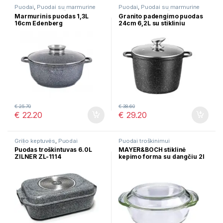
Puodai
,
Puodai su marmurine
Puodai
,
Puodai su marmurine
danga
,
Puodai troškinimui
danga
,
Puodai troškinimui
Marmurinis puodas 1,3L
Granito padengimo puodas
16cm Edenberg
24cm 6,2L su stikliniu
dangčiu FRICO
€
25.70
€
38.60
€
22.20
€
29.20
Grilio keptuvės
,
Puodai
Puodai troškinimui
troškinimui
Puodas troškintuvas 6.0L
MAYER&BOCH stiklinė
ZILNER ZL-1114
kepimo forma su dangčiu 2l
29700