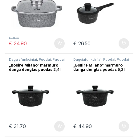
€
39.60
€
34.90
€
26.50
Daugiafunkciniai
,
Puodai
,
Puodai
Daugiafunkciniai
,
Puodai
,
Puodai
troškinimui
troškinimui
„Bollire Milano“ marmuro
„Bollire Milano“ marmuro
danga dengtas puodas 2,4l
danga dengtas puodas 5,2l
€
31.70
€
44.90