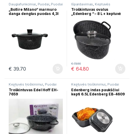
Daugiafunkciniai
,
Puodai
,
Puodai
Išpardavimas
,
Keptuvės
troškinimui
troškinimui
,
Puodai troškinimui
„Bollire Milano“ marmuro
Troškintuvas ovalus
danga dengtas puodas 4,3l
„Edenberg “ – 8 L + keptuvė
€
73.90
€
39.70
€
64.80
Keptuvės troškinimui
,
Puodai
Keptuvės troškinimui
,
Puodai
troškinimui
troškinimui
Troškintuvas Edel Hoff EH-
Edenberg indas paukščiui
7659
kepti 6.5L Edenberg EB-4609