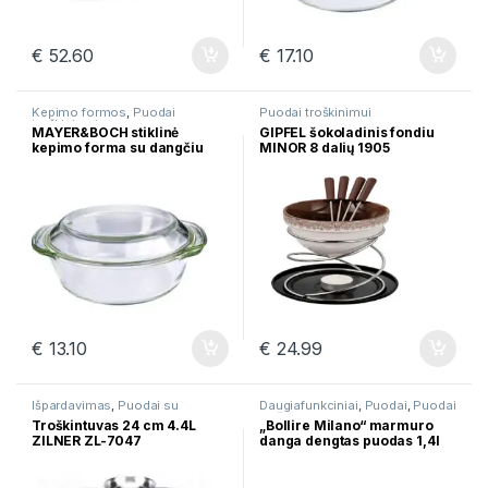
€
52.60
€
17.10
Kepimo formos
,
Puodai
Puodai troškinimui
troškinimui
MAYER&BOCH stiklinė
GIPFEL šokoladinis fondiu
kepimo forma su dangčiu
MINOR 8 dalių 1905
1,5l 29699
€
13.10
€
24.99
Išpardavimas
,
Puodai su
Daugiafunkciniai
,
Puodai
,
Puodai
marmurine danga
,
Puodai
troškinimui
Troškintuvas 24 cm 4.4L
„Bollire Milano“ marmuro
troškinimui
ZILNER ZL-7047
danga dengtas puodas 1,4l