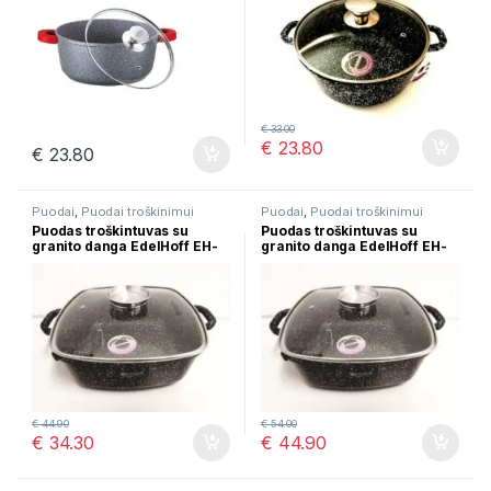
€
33.00
€
23.80
€
23.80
Puodai
,
Puodai troškinimui
Puodai
,
Puodai troškinimui
Puodas troškintuvas su
Puodas troškintuvas su
granito danga EdelHoff EH-
granito danga EdelHoff EH-
7620
7621
€
44.90
€
54.00
€
34.30
€
44.90