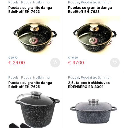
Puodai
,
Puodai troškinimui
Puodai
,
Puodai troškinimui
Puodas su granito danga
Puodas su granito danga
EdelHoff EH-7623
EdelHoff EH-7623
€
39.70
€
46.20
€
29.00
€
37.00
Puodai
,
Puodai troškinimui
Puodai
,
Puodai troškinimui
Puodas su granito danga
2,5L talpos troškintuvas
EdelHoff EH-7625
EDENBERG EB-8001