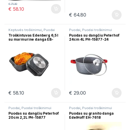
€
71.30
€
58.10
€
64.80
Keptuvės troškinimui
,
Puodai
Puodai
,
Puodai troškinimui
troškinimui
Troškintuvas Edenberg 6,5 l
Puodas su dangčiu Peterhof
su marmurine danga EB-
24cm 4L PH-15877-24
4609
€
58.10
€
29.00
Puodai
,
Puodai troškinimui
Puodai
,
Puodai troškinimui
Puodas su dangčiu Peterhof
Puodas su granito danga
20cm 2,2L PH-15877
EdelHoff EH-7618