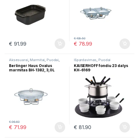
€
106.50
€
91.99
€
78.99
Aksesuarai
,
Marmitai
,
Puodai
,
Išpardavimas
,
Puodai
Puodai troškinimui
troškinimui
Berlinger Haus Ovalus
KAISERHOFF fondiu 23 dalys
marmitas BH-1382, 3,0L
KH-6169
€
96.60
€
71.99
€
81.90