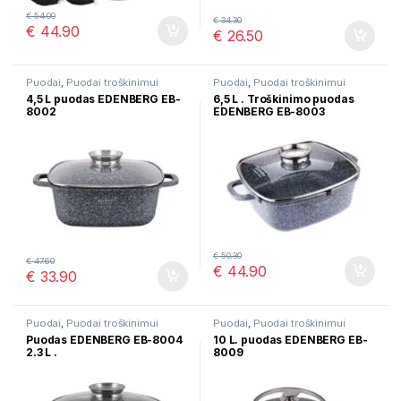
€
54.00
€
34.30
€
44.90
€
26.50
Puodai
,
Puodai troškinimui
Puodai
,
Puodai troškinimui
4,5 L puodas EDENBERG EB-
6,5 L . Troškinimo puodas
8002
EDENBERG EB-8003
€
50.30
€
47.60
€
44.90
€
33.90
Puodai
,
Puodai troškinimui
Puodai
,
Puodai troškinimui
Puodas EDENBERG EB-8004
10 L. puodas EDENBERG EB-
2.3 L .
8009