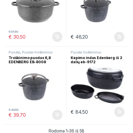
€
51.50
€
30.50
€
46.20
Puodai
,
Puodai troškinimui
Puodai troškinimui
Troškinimo puodas 6,8
Kepimo indas Edenberg iš 2
EDENBERG EB-8008
dalių eb-9172
€
43.50
€
84.50
€
39.70
Rūšiuojama pagal naujaus
Rodoma 1–36 iš 58