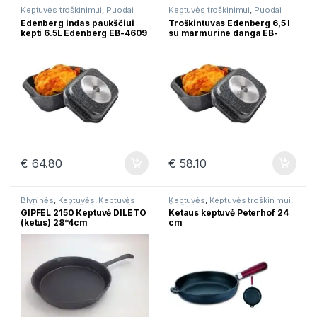
Keptuvės troškinimui
,
Puodai
Keptuvės troškinimui
,
Puodai
troškinimui
troškinimui
Edenberg indas paukščiui
Troškintuvas Edenberg 6,5 l
kepti 6.5L Edenberg EB-4609
su marmurine danga EB-
4609
€
64.80
€
58.10
Blyninės
,
Keptuvės
,
Keptuvės
Keptuvės
,
Keptuvės troškinimui
,
troškinimui
,
Špižinės keptuvės
Špižinės keptuvės
GIPFEL 2150 Keptuvė DILETO
Ketaus keptuvė Peterhof 24
(ketus) 28*4cm
cm