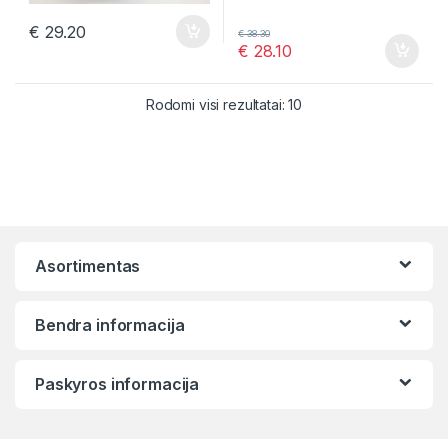
€
29.20
€
38.30
€
28.10
Rūšiuojama pagal nauj
Rodomi visi rezultatai: 10
Asortimentas
Bendra informacija
Paskyros informacija