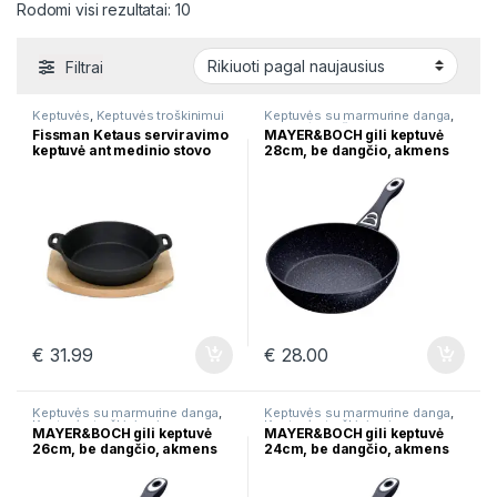
Rūšiuojama pagal naujausią
Rodomi visi rezultatai: 10
Filtrai
Keptuvės
,
Keptuvės troškinimui
Keptuvės su marmurine danga
,
Keptuvės troškinimui
Fissman Ketaus serviravimo
MAYER&BOCH gili keptuvė
keptuvė ant medinio stovo
28cm, be dangčio, akmens
18см 4033
masės danga 27958
€
31.99
€
28.00
Keptuvės su marmurine danga
,
Keptuvės su marmurine danga
,
Keptuvės troškinimui
Keptuvės troškinimui
MAYER&BOCH gili keptuvė
MAYER&BOCH gili keptuvė
26cm, be dangčio, akmens
24cm, be dangčio, akmens
masės danga 27957
masės danga 27956