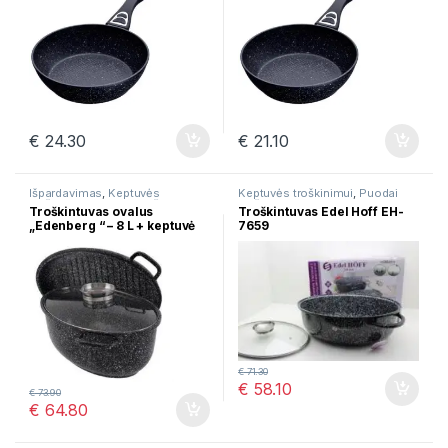
€
24.30
€
21.10
Išpardavimas
,
Keptuvės
Keptuvės troškinimui
,
Puodai
troškinimui
,
Puodai troškinimui
troškinimui
Troškintuvas ovalus
Troškintuvas Edel Hoff EH-
„Edenberg “ – 8 L + keptuvė
7659
€
71.30
€
58.10
€
73.90
€
64.80