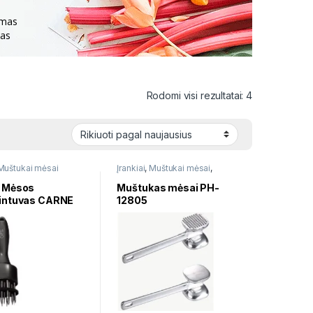
imas
nas
Rūšiuojama p
Rodomi visi rezultatai: 4
Muštukai mėsai
Įrankiai
,
Muštukai mėsai
,
Virtuvės įrankių rinkiniai
 Mėsos
Muštukas mėsai PH-
intuvas CARNE
12805