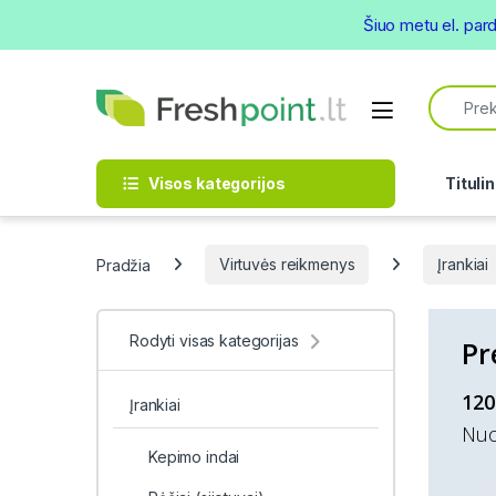
Šiuo metu el. par
Skip to navigation
Skip to content
Search f
Open
Visos kategorijos
Titulin
Pradžia
Virtuvės reikmenys
Įrankiai
Rodyti visas kategorijas
Pr
120
Įrankiai
Nuo
Kepimo indai