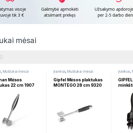
tatymas visoje
Galimybė apmokėti
Užsakymo apdoroj
tuvoje tik 3 €
atsiimant prekęs
per 2-5 darbo die
ukai mėsai
i
,
Muštukai mėsai
Įrankiai
,
Muštukai mėsai
Įrankiai
,
man Mėsos
Gipfel Mėsos plaktukas
GIPFEL
tukas 22 cm 1907
MONTEGO 28 cm 9320
minkšt
6268