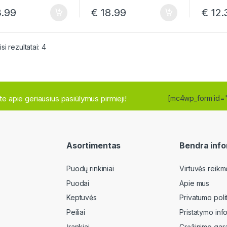
.99
€
18.99
€
12.
Rūšiuojama pagal naujausią
i rezultatai: 4
site apie geriausius pasiūlymus pirmieji!
[mc4wp_form id=
Asortimentas
Bendra info
Puodų rinkiniai
Virtuvės reikm
Puodai
Apie mus
Keptuvės
Privatumo poli
Peiliai
Pristatymo inf
Įrankiai
Grąžinimo gara