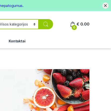
s nepatogumus.
€
0.00
0
.
Kontaktai