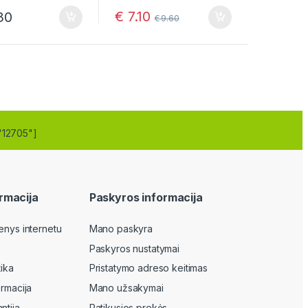
€
7.10
30
€
9.60
"12705"]
rmacija
Paskyros informacija
enys internetu
Mano paskyra
Paskyros nustatymai
tika
Pristatymo adreso keitimas
ormacija
Mano užsakymai
ntija
Patikusios prekės