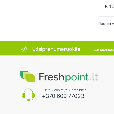
€
13
Rodomi vis
Užsiprenumeruokite
...ir sužino
Turite klausimų? Skambinkite
+370 609 77023