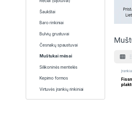
Rėčiai (sijotuvai)
Pris
Šaukštai
Lie
Baro rinkiniai
Bulvių grustuvai
Mušt
Česnakų spaustuvai
Muštukai mėsai
Silikoninės mentelės
Įrankia
Kepimo formos
Fiss
plak
Virtuvės įrankių rinkiniai