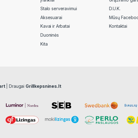
Stalo serveravimui
D.U.K.
Aksesuarai
Mūsų Faceboo
Kavai ir Arbatai
Kontaktai
Duoninės
Kita
art
| Draugai
Grillkepsnines.lt