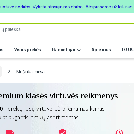
duotuvė nedirba. Vyksta atnaujinimo darbai. Atsiprašome už laikinu
or:
is
Visos prekės
Gamintojai
Apie mus
D.U.K
Muštukai mėsai
emium klasės virtuvės reikmenys
0+
prekių Jūsų virtuvei už prieinamas kainas!
lat augantis prekių asortimentas!