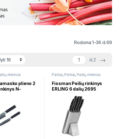
imas
nas
Rūšiuojama p
Rodoma 1–36 iš 69
→
iš 2
ilių rinkiniai
Peiliai
,
Peiliai
,
Peilių rinkiniai
amasko plieno 2
Fissman Peilių rinkinys
rinkinys N-
ERLING 6 dalių 2695
0