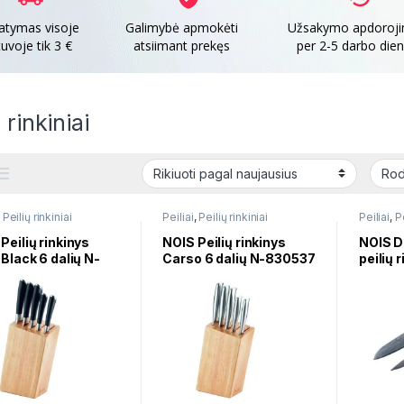
tatymas visoje
Galimybė apmokėti
Užsakymo apdoroj
tuvoje tik 3 €
atsiimant prekęs
per 2-5 darbo die
 rinkiniai
,
Peilių rinkiniai
Peiliai
,
Peilių rinkiniai
Peiliai
,
Pe
Peilių rinkinys
NOIS Peilių rinkinys
NOIS D
 Black 6 dalių N-
Carso 6 dalių N-830537
peilių 
51
83052