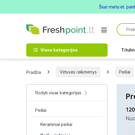
Šiuo metu el. par
Skip to navigation
Skip to content
Search f
Open
Visos kategorijos
Titulin
Pradžia
Virtuvės reikmenys
Peiliai
Rodyti visas kategorijas
Pr
120
Peiliai
Nuo
Keraminiai peiliai