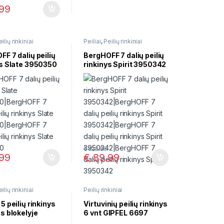
99
ilių rinkiniai
Peiliai
,
Peilių rinkiniai
F 7 dalių peilių
BergHOFF 7 dalių peilių
ys Slate 3950350
rinkinys Spirit 3950342
€
120.59
99
€
89.99
ilių rinkiniai
Peilių rinkiniai
5 peilių rinkinys
Virtuvinių peilių rinkinys
s blokelyje
6 vnt GIPFEL 6697