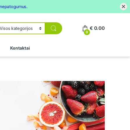
s nepatogumus.
€
0.00
0
.
Kontaktai