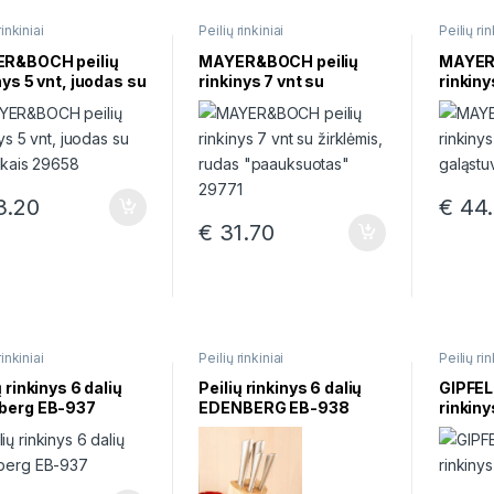
rinkiniai
Peilių rinkiniai
Peilių rin
R&BOCH peilių
MAYER&BOCH peilių
MAYER
nys 5 vnt, juodas su
rinkinys 7 vnt su
rinkiny
iukais 29658
žirklėmis, rudas
galąst
“paauksuotas” 29771
.20
€
44.
€
31.70
rinkiniai
Peilių rinkiniai
Peilių rin
ų rinkinys 6 dalių
Peilių rinkinys 6 dalių
GIPFEL 
berg EB-937
EDENBERG EB-938
rinkin
6986