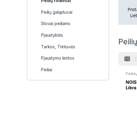
Peilių rinkiniai
Pris
Peilių galąstuvai
Lie
Stovai peiliams
Pjaustyklės
Peilių
Tarkos, Trintuvės
Pjaustymo lentos
Peiliai
Peiliai
NOIS 
Libra
8305