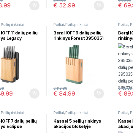
60
€
71.00
€
93.80
.99
€
52.99
€
69.
,
Peilių rinkiniai
Peiliai
,
Peilių rinkiniai
Peiliai
,
Pe
OFF 11 dalių peilių
BergHOFF 6 dalių peilių
BergHOF
nys Legacy
rinkinys Forest 3950351
rinkin
0370
99
€
113.89
€
120.59
9.99
€
84.99
€
89.
,
Peilių rinkiniai
Peiliai
,
Peilių rinkiniai
Peiliai
,
Pe
OFF 7 dalių peilių
Kassel 5 peilių rinkinys
Kassel 
nys Eclipse
akacijos blokelyje
akacijo
197
93306
93308