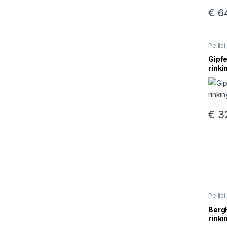
€
64
Peiliai
prekė
Gipfe
rinki
€
32
Peiliai
BergH
rinki