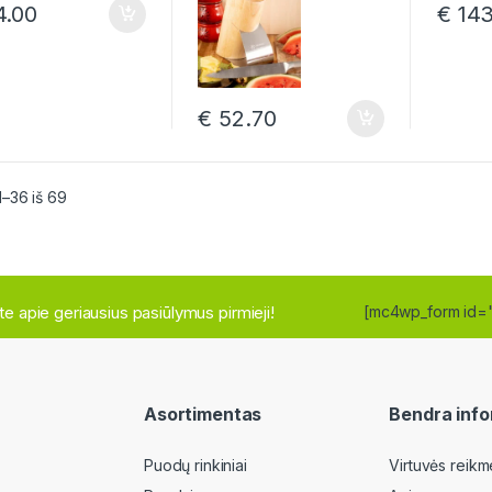
.00
€
143
€
52.70
Rūšiuojama pagal naujausią
–36 iš 69
site apie geriausius pasiūlymus pirmieji!
[mc4wp_form id=
Asortimentas
Bendra info
Puodų rinkiniai
Virtuvės reikm