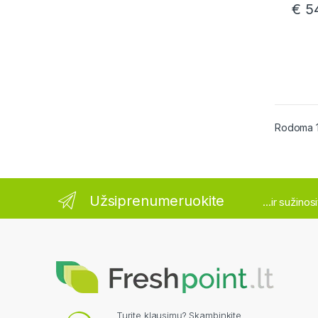
€
54
Rodoma 1
Užsiprenumeruokite
...ir sužino
Turite klausimų? Skambinkite