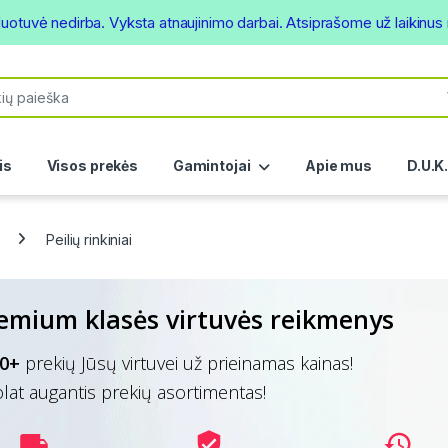
duotuvė nedirba. Vyksta atnaujinimo darbai. Atsiprašome už laikinu
or:
is
Visos prekės
Gamintojai
Apie mus
D.U.K
Peilių rinkiniai
emium klasės virtuvės reikmenys
0+
prekių Jūsų virtuvei už prieinamas kainas!
lat augantis prekių asortimentas!