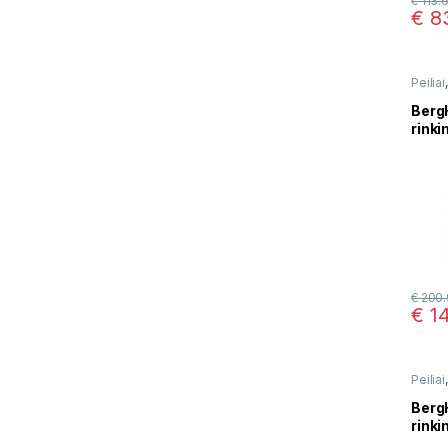
€
113.
€
83
Peiliai
BergH
rinki
395
€
200.
€
14
Peiliai
BergH
rinki
3700