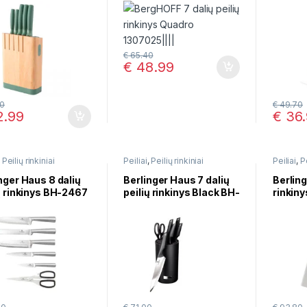
1307025
37001
€
65.40
€
48.99
20
€
49.70
.99
€
36.
,
Peilių rinkiniai
Peiliai
,
Peilių rinkiniai
Peiliai
,
Pe
nger Haus 8 dalių
Berlinger Haus 7 dalių
Berling
ų rinkinys BH-2467
peilių rinkinys Black BH-
rinkin
2796