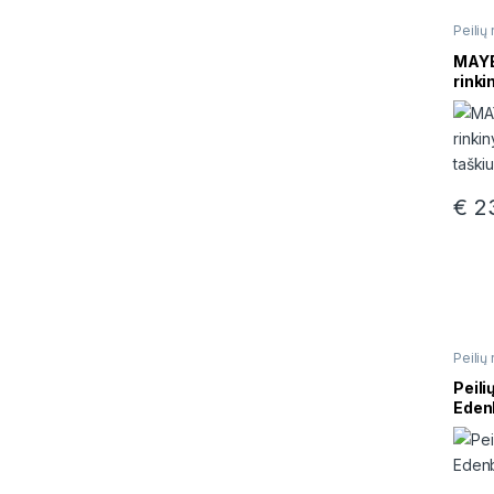
Peilių 
MAYE
rinki
tašk
€
23
Peilių 
Peili
Eden