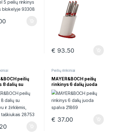
00
€
93.50
kiniai
Peilių rinkiniai
&BOCH peilių
MAYER&BOCH peilių
s 8 dalių su
rinkinys 6 dalių juoda
vu ir žirklėmis,
spalva 21869
u taškiukais
€
37.00
20