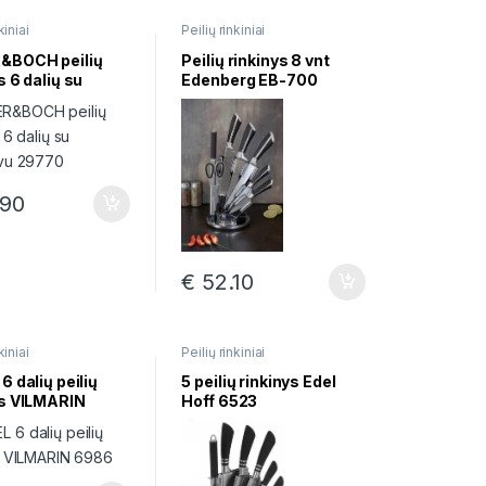
kiniai
Peilių rinkiniai
&BOCH peilių
Peilių rinkinys 8 vnt
s 6 dalių su
Edenberg EB-700
uvu 29770
90
€
52.10
kiniai
Peilių rinkiniai
6 dalių peilių
5 peilių rinkinys Edel
ys VILMARIN
Hoff 6523