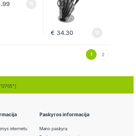
.99
€
34.30
1
2
"12705"]
rmacija
Paskyros informacija
enys internetu
Mano paskyra