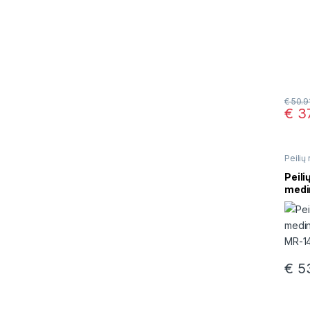
€
50.9
€
37
Peilių 
Peili
medi
MR-1
€
53