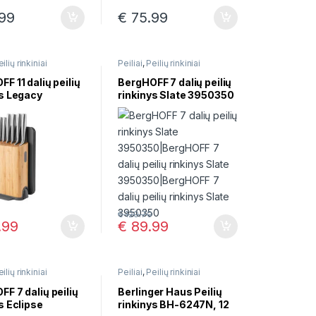
99
€
75.99
ilių rinkiniai
Peiliai
,
Peilių rinkiniai
F 11 dalių peilių
BergHOFF 7 dalių peilių
ys Legacy
rinkinys Slate 3950350
70
€
120.70
.99
€
89.99
ilių rinkiniai
Peiliai
,
Peilių rinkiniai
F 7 dalių peilių
Berlinger Haus Peilių
s Eclipse
rinkinys BH-6247N, 12