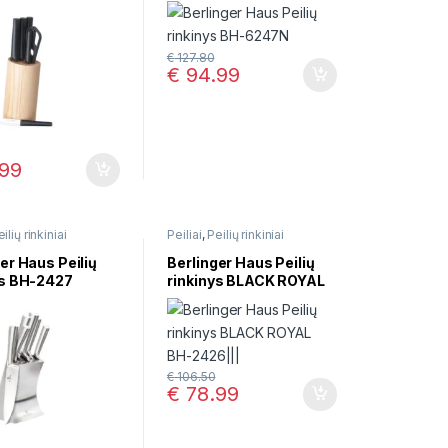
97
dalių
€
127.80
€
94.99
99
ilių rinkiniai
Peiliai
,
Peilių rinkiniai
er Haus Peilių
Berlinger Haus Peilių
ys BH-2427
rinkinys BLACK ROYAL
BH-2426
€
106.50
€
78.99