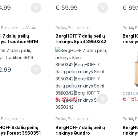
.99
€
59.99
€
69.
,
Peilių rinkiniai
,
Visos
Peiliai
,
Peilių rinkiniai
Peiliai
,
Pe
s
l 7 dalių peilių
BergHOFF 7 dalių peilių
BergHOF
nys Tradition 6616
rinkinys Spirit 3950342
rinkin
39503
.99
€
120.70
€
204.50
€
89.99
€
151
,
Peilių rinkiniai
Peiliai
,
Peilių rinkiniai
Peiliai
,
Pe
OFF 6 dalių peilių
BergHOFF 7 dalių peilių
BergHOF
nys Forest 3950351
rinkinys Quadro
rinkiny