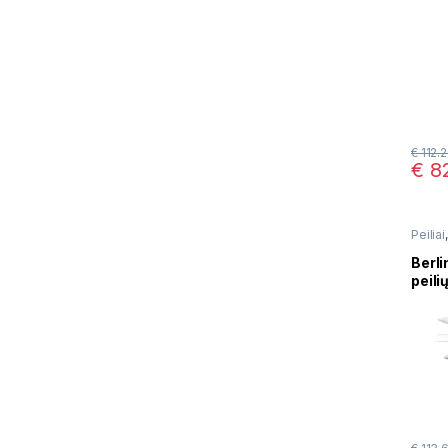
€
112.
€
82
Peiliai
Berli
peili