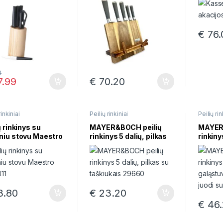
€
76.
1
.99
€
70.20
rinkiniai
Peilių rinkiniai
Peilių rin
ų rinkinys su
MAYER&BOCH peilių
MAYER
niu stovu Maestro
rinkinys 5 dalių, pilkas
rinkiny
411
su taškiukais 29660
galąstu
juodi s
28753
.80
€
23.20
€
46.