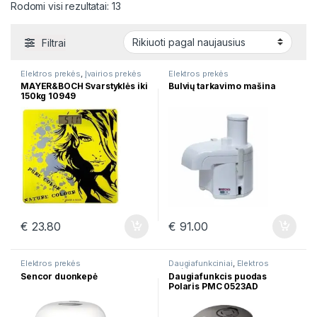
Rūšiuojama pagal naujausią
Rodomi visi rezultatai: 13
Filtrai
Elektros prekės
,
Įvairios prekės
Elektros prekės
MAYER&BOCH Svarstyklės iki
Bulvių tarkavimo mašina
150kg 10949
€
23.80
€
91.00
Elektros prekės
Daugiafunkciniai
,
Elektros
prekės
Sencor duonkepė
Daugiafunkcis puodas
Polaris PMC 0523AD