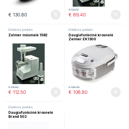
€
124.10
€
130.80
€
89.40
Elektros prekės
Elektros prekės
Zelmer mėsmalė 1582
Daugiafunkcinė krosnelė
Zelmer EK1300
€
131.60
€
126.50
€
112.50
€
108.80
Elektros prekės
Daugiafunkcinė krosnelė
Brand 502