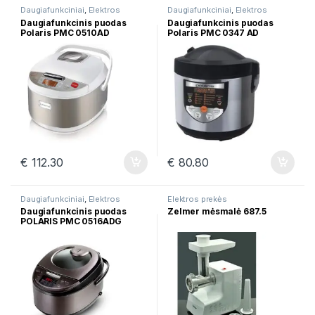
Daugiafunkciniai
,
Elektros
Daugiafunkciniai
,
Elektros
prekės
prekės
Daugiafunkcinis puodas
Daugiafunkcinis puodas
Polaris PMC 0510AD
Polaris PMC 0347 AD
€
112.30
€
80.80
Daugiafunkciniai
,
Elektros
Elektros prekės
prekės
,
Puodai
Daugiafunkcinis puodas
Zelmer mėsmalė 687.5
POLARIS PMC 0516ADG