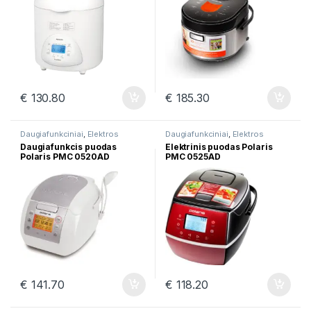
€
130.80
€
185.30
Daugiafunkciniai
,
Elektros
Daugiafunkciniai
,
Elektros
prekės
prekės
Daugiafunkcis puodas
Elektrinis puodas Polaris
Polaris PMC 0520AD
PMC 0525AD
€
141.70
€
118.20