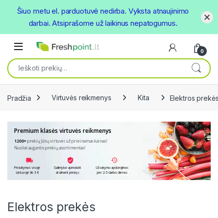
Šiuo metu el. parduotuvė nedirba. Vyksta atnaujinimo
darbai. Atsiprašome už laikinus nepatogumus.
Skip to navigation
Skip to content
Open
0
Ieškoti:
Pradžia
Virtuvės reikmenys
Kita
Elektros prekė
Premium klasės virtuvės reikmenys
1200+
prekių Jūsų virtuvei už prieinamas kainas!
Nuolat augantis prekių asortimentas!
Pristatymas visoje
Galimybė apmokėti
Užsakymo apdorojimas
Lietuvoje tik 3 €
atsiimant prekęs
per 2-5 darbo dienas
Elektros prekės