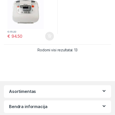
€
111.20
€
94.50
Rūšiuojama pagal nauj
Rodomi visi rezultatai: 13
Asortimentas
Bendra informacija