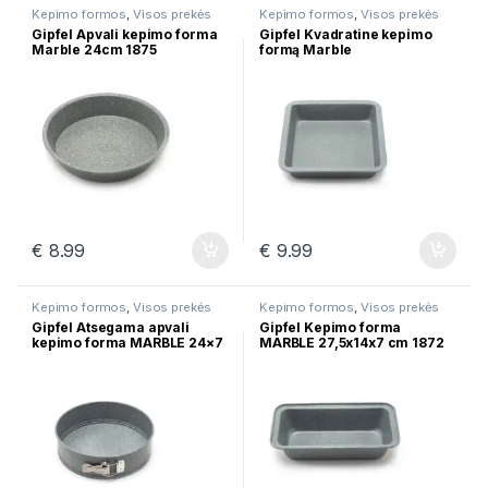
Kepimo formos
,
Visos prekės
Kepimo formos
,
Visos prekės
Gipfel Apvali kepimo forma
Gipfel Kvadratine kepimo
Marble 24cm 1875
formą Marble
22,5×22,5×4,5сm 1874
€
8.99
€
9.99
Kepimo formos
,
Visos prekės
Kepimo formos
,
Visos prekės
Gipfel Atsegama apvali
Gipfel Kepimo forma
kepimo forma MARBLE 24×7
MARBLE 27,5x14x7 сm 1872
cm 1873