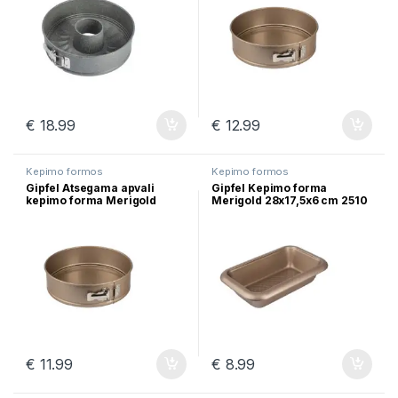
€
18.99
€
12.99
Kepimo formos
Kepimo formos
Gipfel Atsegama apvali
Gipfel Kepimo forma
kepimo forma Merigold
Merigold 28х17,5х6 сm 2510
24×6,8 cm 51775
€
11.99
€
8.99