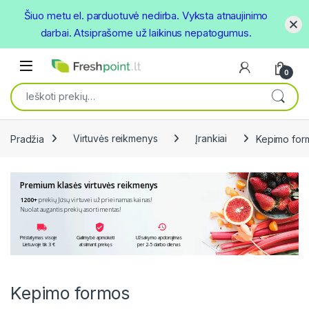
Šiuo metu el. parduotuvė nedirba. Vyksta atnaujinimo
darbai. Atsiprašome už laikinus nepatogumus.
Skip to navigation
Skip to content
Open
0
Ieškoti:
Pradžia
Virtuvės reikmenys
Įrankiai
Kepimo for
Premium klasės virtuvės reikmenys
1200+
prekių Jūsų virtuvei už prieinamas kainas!
Nuolat augantis prekių asortimentas!
Pristatymas visoje
Galimybė apmokėti
Užsakymo apdorojimas
Lietuvoje tik 3 €
atsiimant prekęs
per 2-5 darbo dienas
Kepimo formos