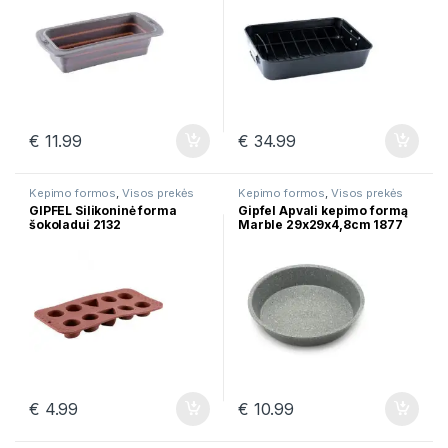
€
11.99
€
34.99
Kepimo formos
,
Visos prekės
Kepimo formos
,
Visos prekės
GIPFEL Silikoninė forma
Gipfel Apvali kepimo formą
šokoladui 2132
Marble 29x29x4,8сm 1877
€
4.99
€
10.99