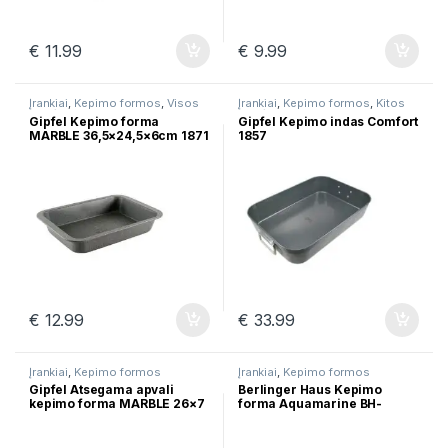
€
11.99
€
9.99
Įrankiai
,
Kepimo formos
,
Visos
Įrankiai
,
Kepimo formos
,
Kitos
prekės
prekės
Gipfel Kepimo forma
Gipfel Kepimo indas Comfort
MARBLE 36,5×24,5×6сm 1871
1857
€
12.99
€
33.99
Įrankiai
,
Kepimo formos
Įrankiai
,
Kepimo formos
Gipfel Atsegama apvali
Berlinger Haus Kepimo
kepimo forma MARBLE 26×7
forma Aquamarine BH-
cm 1835
1549A