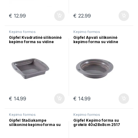
€
12.99
€
22.99
Kepimo formos
Kepimo formos
Gipfel Kvadratinė silikoninė
Gipfel Apvali silikoninė
kepimo forma su vidine
kepimo forma su vidine
metaline atrama Eco
metaline atrama Eco
27,5x24x5 cm 2523
29x25x5 cm 2522
€
14.99
€
14.99
Kepimo formos
Kepimo formos
Gipfel Stačiakampe
Gipfel Kepimo forma su
silikoninė kepimo forma su
grotelė 40x28x8cm 2517
vidine metaline atrama Eco
29x13x7 cm 2521