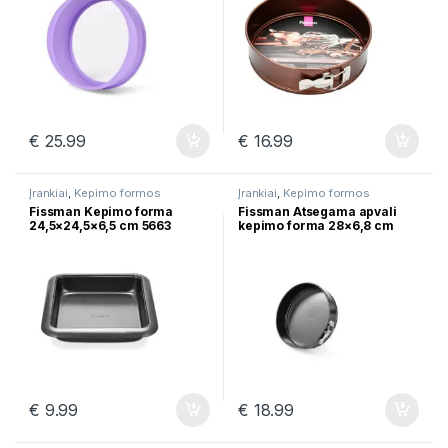
€
25.99
€
16.99
Įrankiai
,
Kepimo formos
Įrankiai
,
Kepimo formos
Fissman Kepimo forma
Fissman Atsegama apvali
24,5×24,5×6,5 сm 5663
kepimo forma 28×6,8 cm
5644
€
9.99
€
18.99