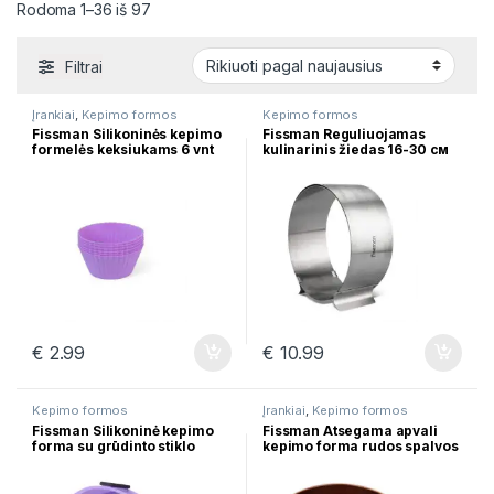
Rūšiuojama pagal naujausią
Rodoma 1–36 iš 97
Filtrai
Įrankiai
,
Kepimo formos
Kepimo formos
Fissman Silikoninės kepimo
Fissman Reguliuojamas
formelės keksiukams 6 vnt
kulinarinis žiedas 16-30 см
7800
6779
€
2.99
€
10.99
Kepimo formos
Įrankiai
,
Kepimo formos
Fissman Silikoninė kepimo
Fissman Atsegama apvali
forma su grūdinto stiklo
kepimo forma rudos spalvos
pagrindu 25×7.5 cm 6579
24×6,8 cm 5672