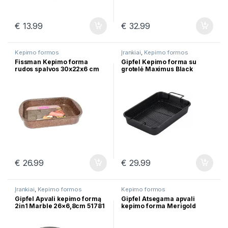
€
13.99
€
32.99
Kepimo formos
Įrankiai
,
Kepimo formos
Fissman Kepimo forma
Gipfel Kepimo forma su
rudos spalvos 30x22x6 сm
grotelė Maximus Black
4997
34,5х24х6сm 52712
€
26.99
€
29.99
Įrankiai
,
Kepimo formos
Kepimo formos
Gipfel Apvali kepimo formą
Gipfel Atsegama apvali
2in1 Marble 26×6,8сm 51781
kepimo forma Merigold
26×6.8cm 51776