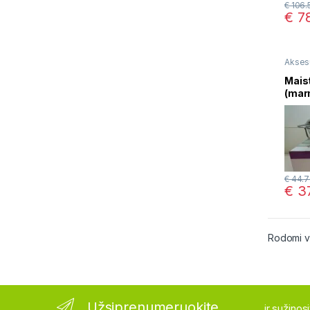
€
106.
€
78
Akses
troški
Maist
(mar
3.2L
€
44.7
€
37
Rodomi vis
Užsiprenumeruokite
...ir sužino