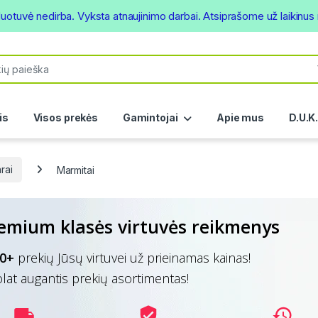
duotuvė nedirba. Vyksta atnaujinimo darbai. Atsiprašome už laikinu
or:
is
Visos prekės
Gamintojai
Apie mus
D.U.K
rai
Marmitai
emium klasės virtuvės reikmenys
0+
prekių Jūsų virtuvei už prieinamas kainas!
lat augantis prekių asortimentas!