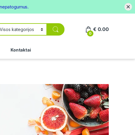
s nepatogumus.
€
0.00
0
.
Kontaktai