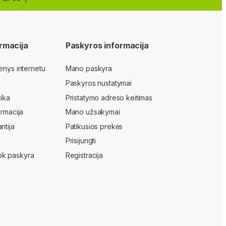
rmacija
Paskyros informacija
enys internetu
Mano paskyra
Paskyros nustatymai
tika
Pristatymo adreso keitimas
ormacija
Mano užsakymai
ntija
Patikusios prekės
Prisijungti
k paskyra
Registracija