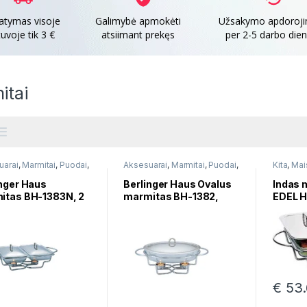
tatymas visoje
Galimybė apmokėti
Užsakymo apdoroj
tuvoje tik 3 €
atsiimant prekęs
per 2-5 darbo die
itai
uarai
,
Marmitai
,
Puodai
,
Aksesuarai
,
Marmitai
,
Puodai
,
Kita
,
Mai
 troškinimui
Puodai troškinimui
Marmitai
inger Haus
Berlinger Haus Ovalus
Indas 
itas BH-1383N, 2
marmitas BH-1382,
EDEL H
L
3,0L
8521
€
53.