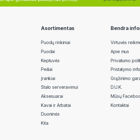
Asortimentas
Bendra info
Puodų rinkiniai
Virtuvės reikm
Puodai
Apie mus
Keptuvės
Privatumo poli
Peiliai
Pristatymo inf
Įrankiai
Grąžinimo gara
Stalo serveravimui
D.U.K.
Aksesuarai
Mūsų Faceboo
Kavai ir Arbatai
Kontaktai
Duoninės
Kita