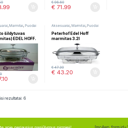
50
€
96.60
.99
€
71.99
uarai
,
Marmitai
,
Puodai
Aksesuarai
,
Marmitai
,
Puodai
nimui
troškinimui
o šildytuvas
Peterhof Edel Hoff
mitas) EDEL HOFF.
marmitas 3.2l
 Edel HÖFF EH-8522
€
47.30
€
43.20
0
.10
Rūšiuojama pagal naujausią
i rezultatai: 6
site apie geriausius pasiūlymus pirmieji!
[mc4wp_form id=