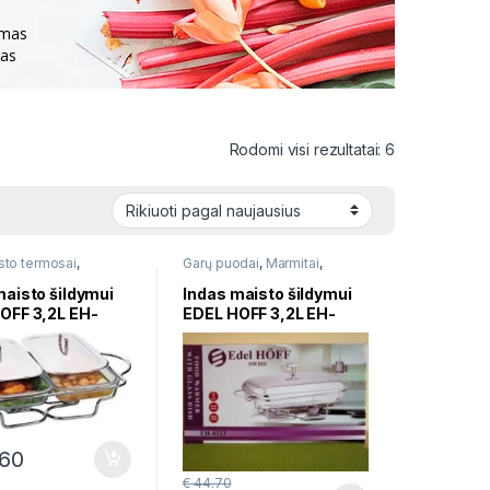
imas
nas
Rūšiuojama p
Rodomi visi rezultatai: 6
sto termosai
,
Garų puodai
,
Marmitai
,
,
Puodai troškinimui
Puodai troškinimui
maisto šildymui
Indas maisto šildymui
OFF 3,2L EH-
EDEL HOFF 3,2L EH-
8523
60
€
44.70