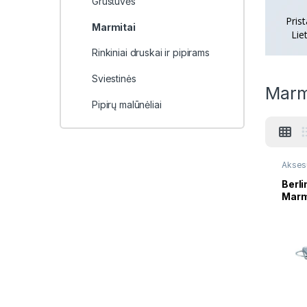
Grustuvės
Pris
Marmitai
Lie
Rinkiniai druskai ir pipirams
Sviestinės
Marm
Pipirų malūnėliai
Akses
Puodai
Berl
Marm
x 1,5