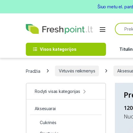
Šiuo metu el. par
Skip to navigation
Skip to content
Search f
Open
Visos kategorijos
Titulin
Pradžia
Virtuvės reikmenys
Aksesua
Rodyti visas kategorijas
Pr
120
Aksesuarai
Nuo
Cukrinės