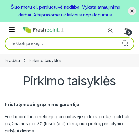
Šiuo metu el. parduotuvė nedirba. Vyksta atnaujinimo
darbai. Atsiprašome už laikinus nepatogumus.
Skip to navigation
Skip to content
Open
0
Ieškoti:
Pradžia
Pirkimo taisyklės
Pirkimo taisyklės
Pristatymas ir grąžinimo garantija
Freshpoint.lt internetinėje parduotuvėje pirktos prekės gali būti
grąžinamos per 30 (trisdešimt) dienų nuo prekių pristatymo
pirkėjui dienos.