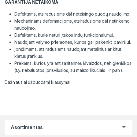
GARANTIJA NETAIKOMA:
Defektams, atsiradusiems dėl neteisingo puodų naudojimo.
Mechaninėms deformacijoms, atsiradusioms dėl netinkamo
naudojimo.
Defektams, kurie neturi įtakos indų funkcionalumui.
Naudojant valymo priemones, kurios gali pakenkti paviršiui.
Įbrėžimams, atsiradusiems naudojant metalinius ar kitus
kietus įrankius.
Prekėms, kurios yra antisanitarinės išvaizdos, nehigieniškos
(t.y. riebaluotos, prisvilusios, su maisto likučiais ir pan.).
Dažniausiai užduodami klausymai
Asortimentas