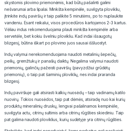
skystomis plovimo priemonėmis, kad būtų pašalinti galimi
nešvarumai arba lipalai. Minkšta kempinėle, suvilgyta plovikliu,
įtrinkite indų paviršių ir taip palikite 5 minutėms, po to nuplaukite
vandeniu. Esant reikalui, visos procedūros kartojamos 2-3 kartus.
Vėliau indus rekomenduojama plauti minkšta kempinėle arba
servetėle, bet kokiu švelniu plovikliu. Kad indai išsaugotų
blizgesį, būtina iškart po plovimo juos sausai iššluostyt.
Indų valymui nerekomenduojama naudoti metalinių šepečių,
peilių, gremžtukų ir panašių daiktų. Negalima valymui naudoti
priemonių, galinčių pažeisti paviršių (pavyzdžiui grūdėtų
priemonių), o taip pat šarminių ploviklių, nes indai praranda
blizgesį.
Indų paviršiuje gali atsirasti kalkių nuosėdų – taip vadinamų katilo
nuovirų. Tokios nuosėdos, taip pat dėmės, atsiradę nuo kai kurių
produktų mineralinių druskų, lengvai pašalinamos kempinėle,
suvilgyta actu, citrinų sultimis arba citrinų rūgšties skiediniu. Taip
pat galima naudoti ploviklius, kurių sudėtyje yra citrinų rūgšties.
Stebėkite, kad indai neperkaistų! Jiems perkaitus gali pasikeisti