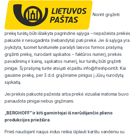
Norint grąžinti
prekę turėtų būti išlaikyta pagrindinė sąlyga – nepažeista prekės
pakuotė ir nesugadinta (nebandyta) pati prekė. Jei ši sąlyga yra
įvykdyta, tuomet turėtumėte parašyti laisvos formos prašymą
grąžinti prekę, nurodant sąskaitos – faktūros numerį, prekės
pavadinimą ir kainą, sąskaitos numerį, kur turėtų būti grąžinti
pinigai. Šį prašymą turite atsiųsti el.paštu info@freshpoint.lt. Kai
gausime prekę, per 3 d.d. grąžinsime pinigus į Jūsų nurodytą
sąskaitą.
Jei prekės pakuotė pažeista arba prekė vizualiai matomai buvo
panaudota pinigai nebus grąžinami.
„
BERGHOFF” ir kiti gamintojai iš nerūdijančio plieno
produkcijos priežiūra
Prieš naudojant naujus indus reikia išplauti karštu vandeniu su