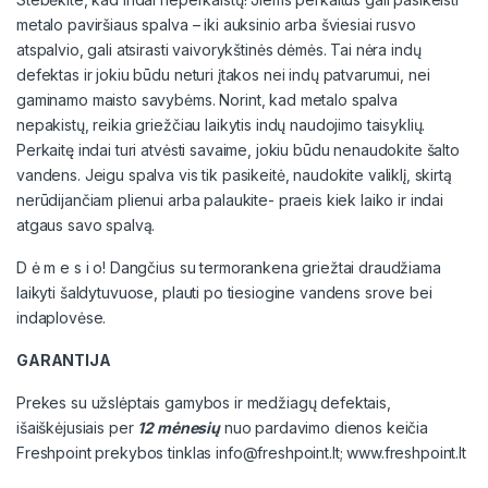
metalo paviršiaus spalva – iki auksinio arba šviesiai rusvo
atspalvio, gali atsirasti vaivorykštinės dėmės. Tai nėra indų
defektas ir jokiu būdu neturi įtakos nei indų patvarumui, nei
gaminamo maisto savybėms. Norint, kad metalo spalva
nepakistų, reikia griežčiau laikytis indų naudojimo taisyklių.
Perkaitę indai turi atvėsti savaime, jokiu būdu nenaudokite šalto
vandens. Jeigu spalva vis tik pasikeitė, naudokite valiklį, skirtą
nerūdijančiam plienui arba palaukite- praeis kiek laiko ir indai
atgaus savo spalvą.
D ė m e s i o! Dangčius su termorankena griežtai draudžiama
laikyti šaldytuvuose, plauti po tiesiogine vandens srove bei
indaplovėse.
GARANTIJA
Prekes su užslėptais gamybos ir medžiagų defektais,
išaiškėjusiais per
12 mėnesių
nuo pardavimo dienos keičia
Freshpoint prekybos tinklas info@freshpoint.lt; www.freshpoint.lt