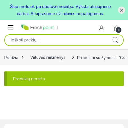
Šiuo metu el. parduotuvė nedirba. Vyksta atnaujinimo
darbai. Atsiprašome už laikinus nepatogumus.
Skip to navigation
Skip to content
Open
0
Ieškoti:
Pradžia
Virtuvės reikmenys
Produktai su žymomis “Gran
Produktų nerasta.