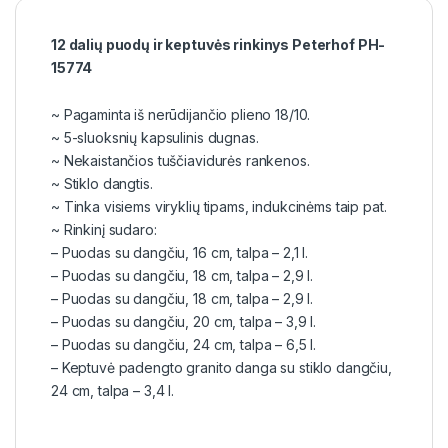
12 dalių puodų ir keptuvės rinkinys Peterhof PH-
15774
~ Pagaminta iš nerūdijančio plieno 18/10.
~ 5-sluoksnių kapsulinis dugnas.
~ Nekaistančios tuščiavidurės rankenos.
~ Stiklo dangtis.
~ Tinka visiems viryklių tipams, indukcinėms taip pat.
~ Rinkinį sudaro:
– Puodas su dangčiu, 16 cm, talpa – 2,1 l.
– Puodas su dangčiu, 18 cm, talpa – 2,9 l.
– Puodas su dangčiu, 18 cm, talpa – 2,9 l.
– Puodas su dangčiu, 20 cm, talpa – 3,9 l.
– Puodas su dangčiu, 24 cm, talpa – 6,5 l.
– Keptuvė padengto granito danga su stiklo dangčiu,
24 cm, talpa – 3,4 l.