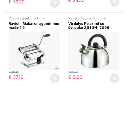
€
24.30
€
33.20
Virtuvės įrankių rinkiniai
Kavai ir Arbatai
,
Virduliai
,
Virduliai su švilpuku
Ravioli, Makaronų gaminimo
Virdulys Peterhof su
mašinėlė
švilpuku 2,5 l SN- 2006
€
43.40
€
12.80
€
37.10
€
9.60