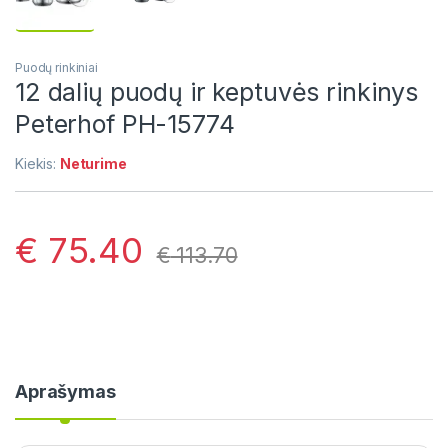
Puodų rinkiniai
12 dalių puodų ir keptuvės rinkinys
Peterhof PH-15774
Kiekis:
Neturime
€
75.40
€
113.70
Aprašymas