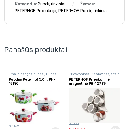
Kategorija:
Puodų rinkiniai
Žymos:
PETERHOF Produkcija
,
PETERHOF Puodų rinkiniai
Panašūs produktai
Emalio dangos puodai
,
Puodai
Prieskoninės ir padažinės
,
Stalo
serveravimui
Puodas Peterhof 5,0 l. PH-
PETERHOF Prieskoninė
15190
magnetinė PH-12785
€
42.20
€
44.70