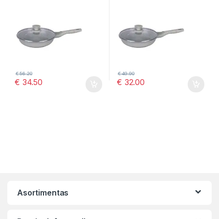
€
56.20
€
49.90
€
34.50
€
32.00
Asortimentas