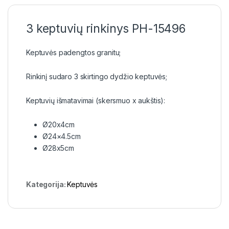
3 keptuvių rinkinys PH-15496
Keptuvės padengtos granitu;
Rinkinį sudaro 3 skirtingo dydžio keptuvės;
Keptuvių išmatavimai (skersmuo x aukštis):
Ø20x4cm
Ø24×4.5cm
Ø28x5cm
Kategorija:
Keptuvės