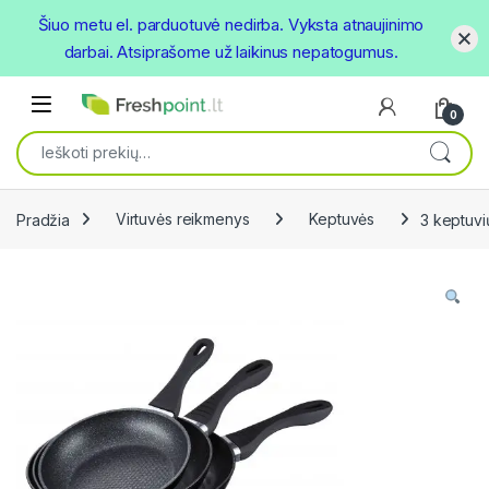
Šiuo metu el. parduotuvė nedirba. Vyksta atnaujinimo
darbai. Atsiprašome už laikinus nepatogumus.
Skip to navigation
Skip to content
Open
0
Ieškoti:
Pradžia
Virtuvės reikmenys
Keptuvės
3 keptuvi