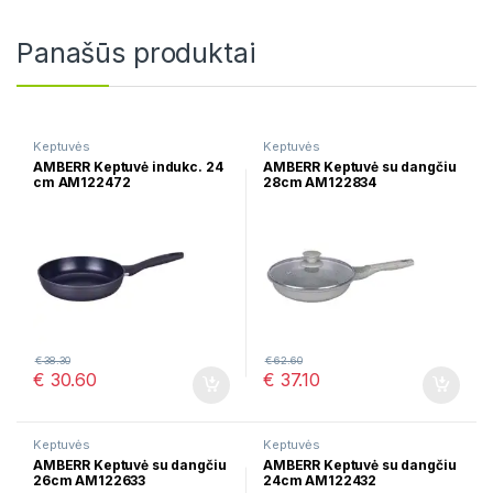
Panašūs produktai
Keptuvės
Keptuvės
AMBERR Keptuvė indukc. 24
AMBERR Keptuvė su dangčiu
cm AM122472
28cm AM122834
€
38.30
€
62.60
€
30.60
€
37.10
Keptuvės
Keptuvės
AMBERR Keptuvė su dangčiu
AMBERR Keptuvė su dangčiu
26cm AM122633
24cm AM122432