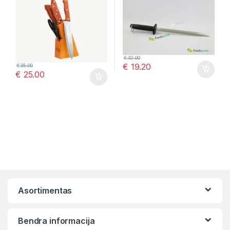
€
32.00
€
19.20
€
35.00
€
25.00
Asortimentas
Bendra informacija