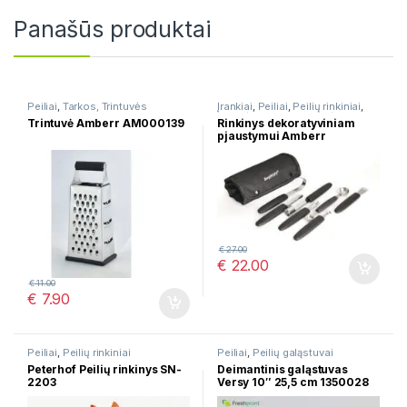
Panašūs produktai
Peiliai
,
Tarkos, Trintuvės
Įrankiai
,
Peiliai
,
Peilių rinkiniai
,
Stalo įrankiai
,
Virtuvės įrankių
Trintuvė Amberr AM000139
Rinkinys dekoratyviniam
rinkiniai
pjaustymui Amberr
AM000817
€
27.00
€
22.00
€
11.00
€
7.90
Peiliai
,
Peilių rinkiniai
Peiliai
,
Peilių galąstuvai
Peterhof Peilių rinkinys SN-
Deimantinis galąstuvas
2203
Versy 10″ 25,5 cm 1350028