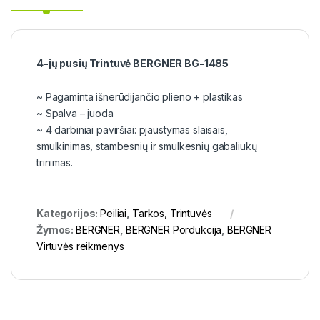
4-jų pusių Trintuvė BERGNER BG-1485
~ Pagaminta išnerūdijančio plieno + plastikas
~ Spalva – juoda
~ 4 darbiniai paviršiai: pjaustymas slaisais,
smulkinimas, stambesnių ir smulkesnių gabaliukų
trinimas.
Kategorijos:
Peiliai
,
Tarkos, Trintuvės
Žymos:
BERGNER
,
BERGNER Pordukcija
,
BERGNER
Virtuvės reikmenys