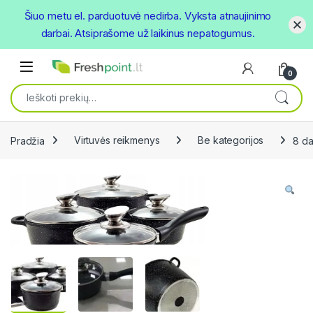
Šiuo metu el. parduotuvė nedirba. Vyksta atnaujinimo
darbai. Atsiprašome už laikinus nepatogumus.
Skip to navigation
Skip to content
Open
0
Ieškoti:
Pradžia
Virtuvės reikmenys
Be kategorijos
8 da