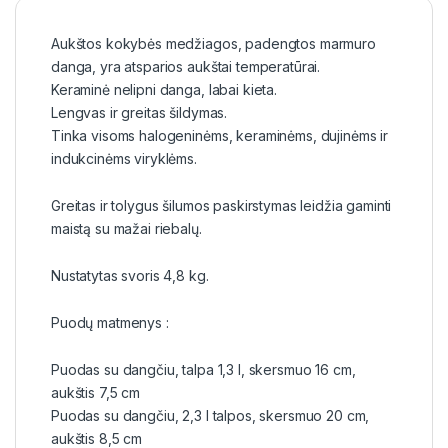
Aukštos kokybės medžiagos, padengtos marmuro
danga, yra atsparios aukštai temperatūrai.
Keraminė nelipni danga, labai kieta.
Lengvas ir greitas šildymas.
Tinka visoms halogeninėms, keraminėms, dujinėms ir
indukcinėms viryklėms.
Greitas ir tolygus šilumos paskirstymas leidžia gaminti
maistą su mažai riebalų.
Nustatytas svoris 4,8 kg.
Puodų matmenys :
Puodas su dangčiu, talpa 1,3 l, skersmuo 16 cm,
aukštis 7,5 cm
Puodas su dangčiu, 2,3 l talpos, skersmuo 20 cm,
aukštis 8,5 cm