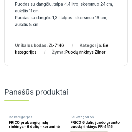
Puodas su dangčiu, talpa 4,4 litro, skersmuo 24 cm,
aukštis 11 cm
Puodas su dangčiu 1,3 l talpos , skersmuo 16 cm,
aukštis 8 cm
Unikalus kodas:
ZL-7146
Kategorija:
Be
kategorijos
Žyma:
Puodų rinkinys Zilner
Panašūs produktai
Be kategorijos
Be kategorijos
FRICO prabangių indų
FRICO 6 dalių juodo granito
rinkinys – 6 dalių – keraminė
puodų rinkinys FR-4415
/ marmurinė danga FR-4414