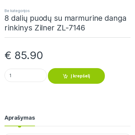
Be kategorijos
8 dalių puodų su marmurine danga
rinkinys Zilner ZL-7146
€
85.90
8 dalių puodų su marmurine danga rinkinys Zilner ZL-7146 qua
Į krepšelį
Aprašymas