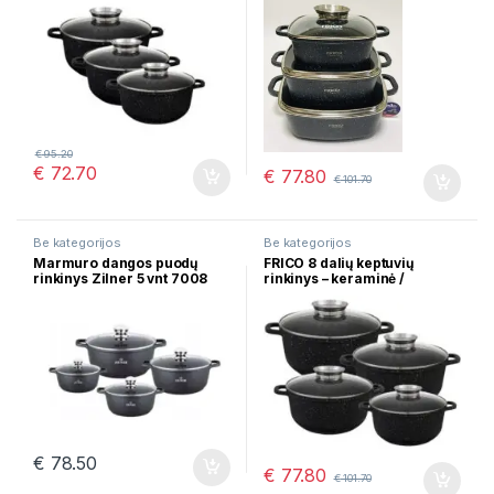
€
95.20
€
72.70
€
77.80
€
101.70
Be kategorijos
Be kategorijos
Marmuro dangos puodų
FRICO 8 dalių keptuvių
rinkinys Zilner 5 vnt 7008
rinkinys – keraminė /
marmurinė danga FR-4416
€
78.50
€
77.80
€
101.70