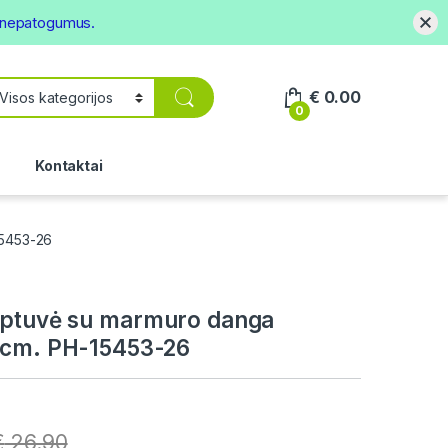
s nepatogumus.
€
0.00
0
.
Kontaktai
15453-26
eptuvė su marmuro danga
 cm. PH-15453-26
€
26.90