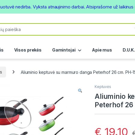
duotuvė nedirba. Vyksta atnaujinimo darbai. Atsiprašome už laikinu
or:
is
Visos prekės
Gamintojai
Apie mus
D.U.K
s
Aliuminio keptuvė su marmuro danga Peterhof 26 cm. PH-
Keptuvės
Aliuminio k
Peterhof 26
€
19.10