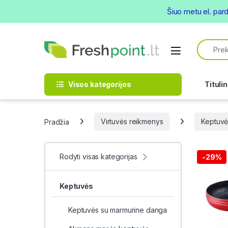
Šiuo metu el. par
Skip to navigation
Skip to content
Search f
Open
Visos kategorijos
Titulin
Pradžia
Virtuvės reikmenys
Keptuvė
Rodyti visas kategorijas
-
29%
Keptuvės
Keptuvės su marmurine danga