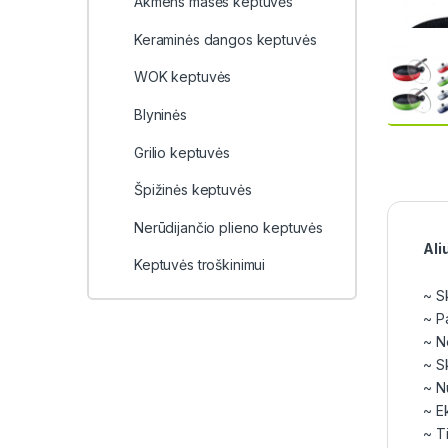
Akmens masės keptuvės
Keraminės dangos keptuvės
WOK keptuvės
Blyninės
Grilio keptuvės
Špižinės keptuvės
Nerūdijančio plieno keptuvės
Ali
Keptuvės troškinimui
~ S
~ P
~ N
~ S
~ N
~ E
~ Ti