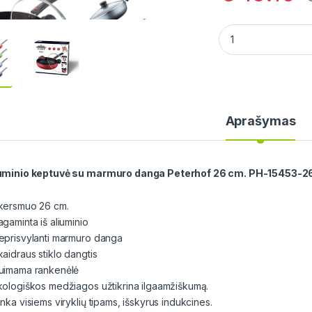
Aliuminio keptuvė
Aprašymas
uminio keptuvė su marmuro danga Peterhof 26 cm. PH-15453-2
kersmuo 26 cm.
agaminta iš aliuminio
eprisvylanti marmuro danga
kaidraus stiklo dangtis
uimama rankenėlė
kologiškos medžiagos užtikrina ilgaamžiškumą.
nka visiems viryklių tipams, išskyrus indukcines.