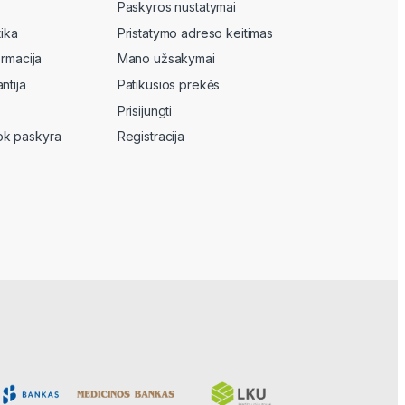
Paskyros nustatymai
tika
Pristatymo adreso keitimas
ormacija
Mano užsakymai
ntija
Patikusios prekės
Prisijungti
k paskyra
Registracija