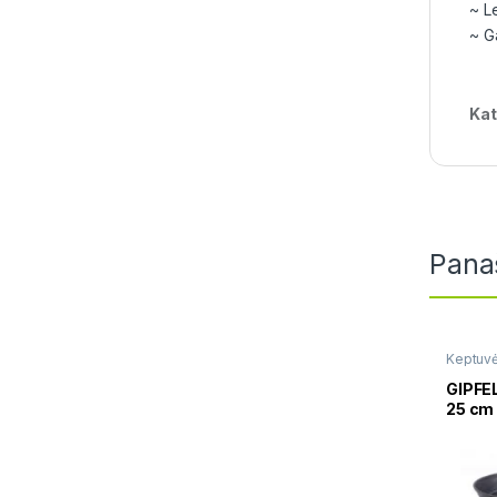
~ Le
~ G
Kat
Pana
Keptuv
GIPFE
25 cm