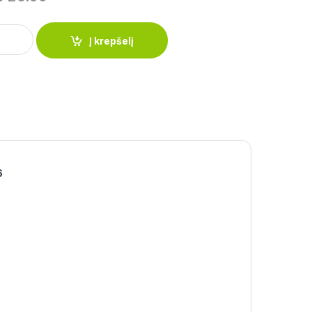
 su marmuro danga Peterhof 26 cm. PH-15453-26 quantity
Į krepšelį
6