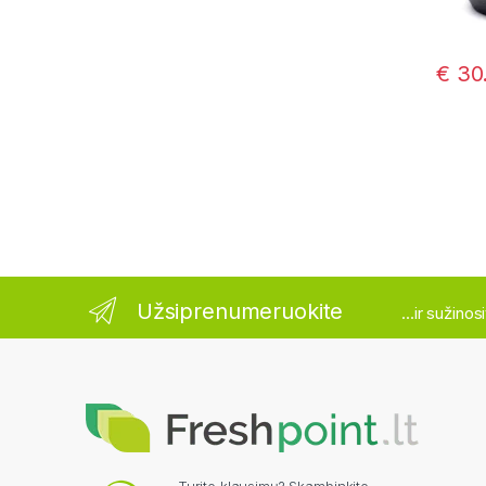
€
30
Užsiprenumeruokite
...ir sužino
Turite klausimų? Skambinkite