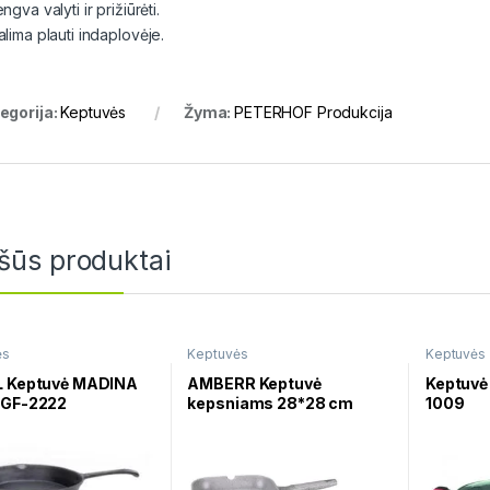
ngva valyti ir prižiūrėti.
alima plauti indaplovėje.
egorija:
Keptuvės
Žyma:
PETERHOF Produkcija
šūs produktai
ės
Keptuvės
Keptuvės
L Keptuvė MADINA
AMBERR Keptuvė
Keptuv
 GF-2222
kepsniams 28*28 cm
1009