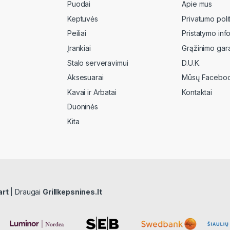
Puodai
Apie mus
Keptuvės
Privatumo poli
Peiliai
Pristatymo inf
Įrankiai
Grąžinimo gara
Stalo serveravimui
D.U.K.
Aksesuarai
Mūsų Faceboo
Kavai ir Arbatai
Kontaktai
Duoninės
Kita
art
| Draugai
Grillkepsnines.lt