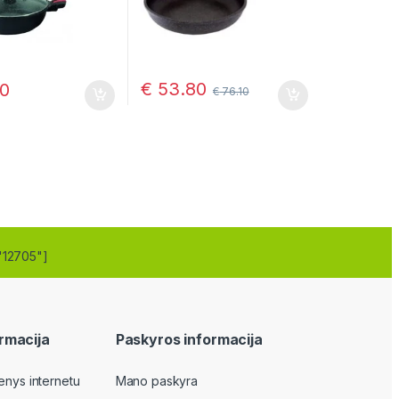
€
53.80
0
€
76.10
"12705"]
rmacija
Paskyros informacija
enys internetu
Mano paskyra