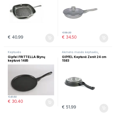
€
56.20
€
40.99
€
34.50
Keptuvės
Akmens masės keptuvės
,
Keptuvės
Gipfel FRITTELLA Blynų
GIPFEL Keptuvė Zenit 24 cm
keptuvė 1485
1583
€
41.50
€
30.40
€
51.99