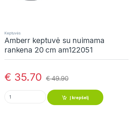
Keptuvės
Amberr keptuvė su nuimama
rankena 20 cm am122051
€
35.70
€
49.90
Amberr keptuvė su nuimama rankena 20 cm am122051 quanti
Į krepšelį