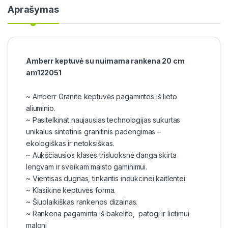
Aprašymas
Amberr keptuvė su nuimama rankena 20 cm
am122051
~ Amberr Granite keptuvės pagamintos iš lieto
aliuminio.
~ Pasitelkinat naujausias technologijas sukurtas
unikalus sintetinis granitinis padengimas –
ekologiškas ir netoksiškas.
~ Aukščiausios klasės trisluoksnė danga skirta
lengvam ir sveikam maisto gaminimui.
~ Vientisas dugnas, tinkantis indukcinei kaitlentei.
~ Klasikinė keptuvės forma.
~ Šiuolaikiškas rankenos dizainas.
~ Rankena pagaminta iš bakelito, patogi ir lietimui
maloni