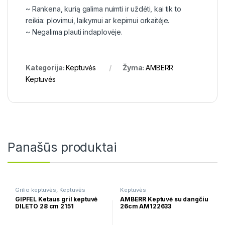
~ Rankena, kurią galima nuimti ir uždėti, kai tik to
reikia: plovimui, laikymui ar kepimui orkaitėje.
~ Negalima plauti indaplovėje.
Kategorija:
Keptuvės
Žyma:
AMBERR
Keptuvės
Panašūs produktai
Grilio keptuvės
,
Keptuvės
Keptuvės
GIPFEL Ketaus gril keptuvė
AMBERR Keptuvė su dangčiu
DILETO 28 cm 2151
26cm AM122633