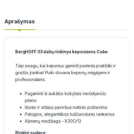
Aprašymas
BergHOFF 33 dalių rinkinys kepsniams Cubo
Taip smagu, kai kepsnius gaminti padeda praktiški ir
gražūs įrankiai! Puiki dovana kepsnių mėgėjams ir
profesionalams.
Pagaminti iš aukštos kokybės nerūdijančio
plieno
Išorės ir vidaus paviršius matinio poliravimo
Patogios, elegantiškos tuščiavidurės rankenos
Ašmenų medžiaga – X30Cr13
Rinkinį sudaro: