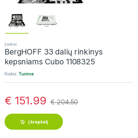
Įrankiai
BergHOFF 33 dalių rinkinys
kepsniams Cubo 1108325
Kiekis:
Turime
€
151.99
€
204.50
Į krepšelį