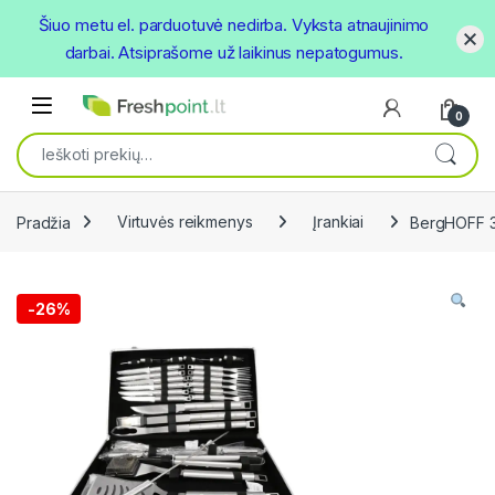
Šiuo metu el. parduotuvė nedirba. Vyksta atnaujinimo
darbai. Atsiprašome už laikinus nepatogumus.
Skip to navigation
Skip to content
Open
0
Ieškoti:
Pradžia
Virtuvės reikmenys
Įrankiai
BergHOFF 33
-
26%