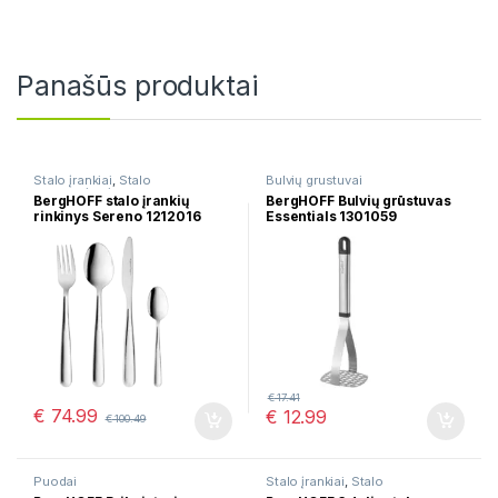
Panašūs produktai
Stalo įrankiai
,
Stalo
Bulvių grustuvai
serveravimui
BergHOFF stalo įrankių
BergHOFF Bulvių grūstuvas
rinkinys Sereno 1212016
Essentials 1301059
€
17.41
€
74.99
€
12.99
€
100.49
Puodai
Stalo įrankiai
,
Stalo
serveravimui