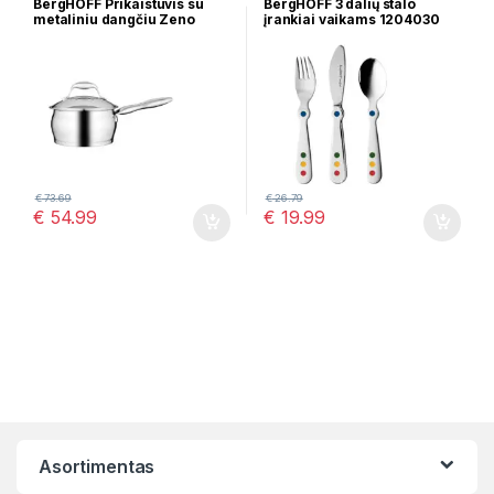
BergHOFF Prikaistuvis su
BergHOFF 3 dalių stalo
metaliniu dangčiu Zeno
įrankiai vaikams 1204030
1100170, 1,8L
Cirkus
€
73.69
€
26.79
€
54.99
€
19.99
Asortimentas