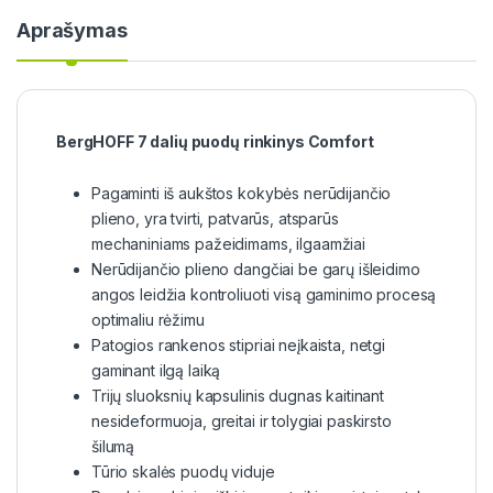
Aprašymas
BergHOFF 7 dalių puodų rinkinys Comfort
Pagaminti iš aukštos kokybės nerūdijančio
plieno, yra tvirti, patvarūs, atsparūs
mechaniniams pažeidimams, ilgaamžiai
Nerūdijančio plieno dangčiai be garų išleidimo
angos leidžia kontroliuoti visą gaminimo procesą
optimaliu rėžimu
Patogios rankenos stipriai neįkaista, netgi
gaminant ilgą laiką
Trijų sluoksnių kapsulinis dugnas kaitinant
nesideformuoja, greitai ir tolygiai paskirsto
šilumą
Tūrio skalės puodų viduje