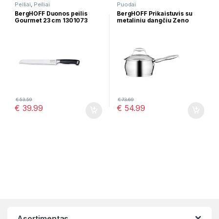
Peiliai
,
Peiliai
Puodai
BergHOFF Duonos peilis
BergHOFF Prikaistuvis su
Gourmet 23 cm 1301073
metaliniu dangčiu Zeno
1100170, 1,8L
€
53.59
€
73.69
€
39.99
€
54.99
Asortimentas