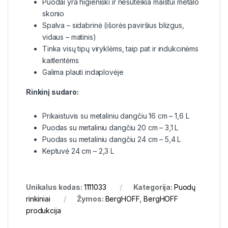
Puodai yra higieniški ir nesuteikia maistui metalo
skonio
Spalva – sidabrinė (išorės paviršius blizgus,
vidaus – matinis)
Tinka visų tipų viryklėms, taip pat ir indukcinėms
kaitlentėms
Galima plauti indaplovėje
Rinkinį sudaro:
Prikaistuvis su metaliniu dangčiu 16 cm – 1,6 L
Puodas su metaliniu dangčiu 20 cm – 3,1 L
Puodas su metaliniu dangčiu 24 cm – 5,4 L
Keptuvė 24 cm – 2,3 L
Unikalus kodas:
1111033
Kategorija:
Puodų
rinkiniai
Žymos:
BergHOFF
,
BergHOFF
produkcija