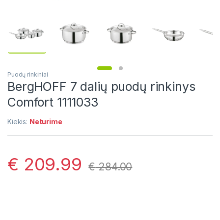
Puodų rinkiniai
BergHOFF 7 dalių puodų rinkinys
Comfort 1111033
Kiekis:
Neturime
€
209.99
€
284.00