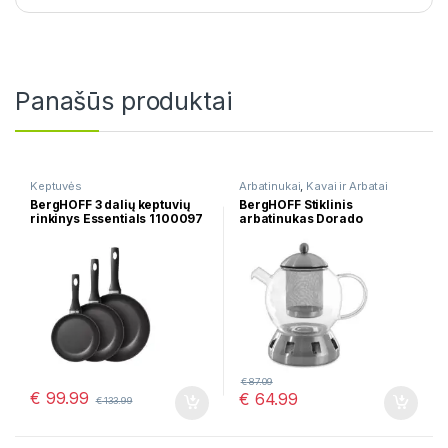
Panašūs produktai
Keptuvės
Arbatinukai
,
Kavai ir Arbatai
BergHOFF 3 dalių keptuvių
BergHOFF Stiklinis
rinkinys Essentials 1100097
arbatinukas Dorado
1107034, 1,3L
€
87.09
€
99.99
€
64.99
€
133.99