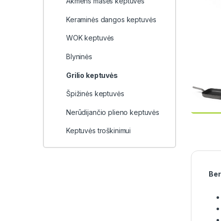
Akmens masės keptuvės
Keraminės dangos keptuvės
WOK keptuvės
Blyninės
Grilio keptuvės
Špižinės keptuvės
Nerūdijančio plieno keptuvės
Keptuvės troškinimui
Ber