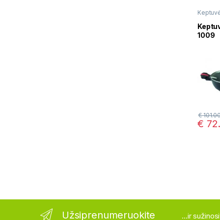
Keptuv
Keptu
1009
€
101.0
€
72
Užsiprenumeruokite
...ir sužino