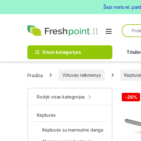
Šiuo metu el. par
Skip to navigation
Skip to content
Search f
Open
Visos kategorijos
Titulin
Pradžia
Virtuvės reikmenys
Keptuvė
Rodyti visas kategorijas
-
26%
Keptuvės
Keptuvės su marmurine danga