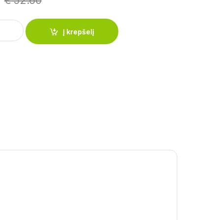
€
52.60
ptuvė LEO 24 cm 3950176 quantity
Į krepšelį