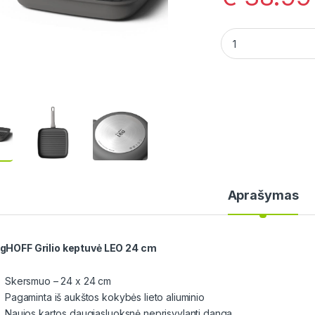
BergHOFF Grilio ke
Aprašymas
gHOFF Grilio keptuvė LEO 24 cm
Skersmuo – 24 x 24 cm
Pagaminta iš aukštos kokybės lieto aliuminio
Naujos kartos daugiasluoksnė neprisvylanti danga