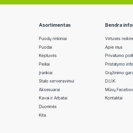
Asortimentas
Bendra info
Puodų rinkiniai
Virtuvės reikm
Puodai
Apie mus
Keptuvės
Privatumo poli
Peiliai
Pristatymo inf
Įrankiai
Grąžinimo gara
Stalo serveravimui
D.U.K.
Aksesuarai
Mūsų Faceboo
Kavai ir Arbatai
Kontaktai
Duoninės
Kita