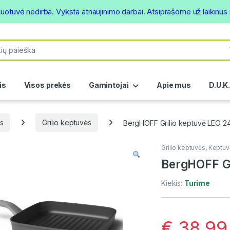
duotuvė nedirba. Vyksta atnaujinimo darbai. Atsiprašome už laikinu
or:
is
Visos prekės
Gamintojai
Apie mus
D.U.K
s
Grilio keptuvės
BergHOFF Grilio keptuvė LEO 2
Grilio keptuvės
,
Keptuv
BergHOFF Gr
Kiekis:
Turime
€
38.99