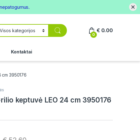
s nepatogumus.
€
0.00
0
.
Kontaktai
4 cm 3950176
ės
ilio keptuvė LEO 24 cm 3950176