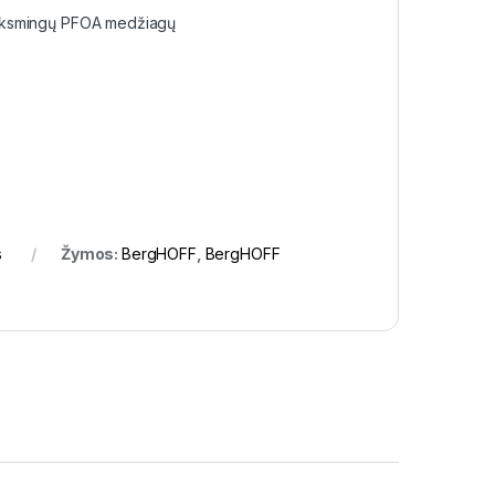
 kenksmingų PFOA medžiagų
s
Žymos:
BergHOFF
,
BergHOFF