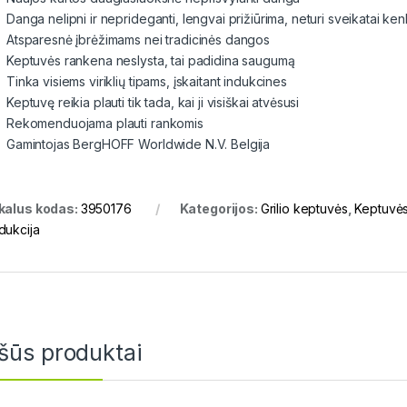
Danga nelipni ir neprideganti, lengvai prižiūrima, neturi sveikatai
Atsparesnė įbrėžimams nei tradicinės dangos
Keptuvės rankena neslysta, tai padidina saugumą
Tinka visiems viriklių tipams, įskaitant indukcines
Keptuvę reikia plauti tik tada, kai ji visiškai atvėsusi
Rekomenduojama plauti rankomis
Gamintojas BergHOFF Worldwide N.V. Belgija
kalus kodas:
3950176
Kategorijos:
Grilio keptuvės
,
Keptuvė
dukcija
šūs produktai