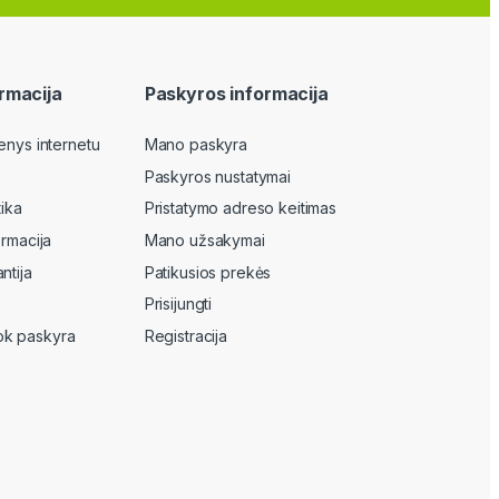
rmacija
Paskyros informacija
enys internetu
Mano paskyra
Paskyros nustatymai
tika
Pristatymo adreso keitimas
ormacija
Mano užsakymai
ntija
Patikusios prekės
Prisijungti
k paskyra
Registracija