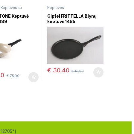
,
Keptuvės su
Keptuvės
e danga
STONE Keptuvė
Gipfel FRITTELLA Blynų
489
keptuvė 1485
€
30.40
€
41.50
30
€
75.99
"12705"]