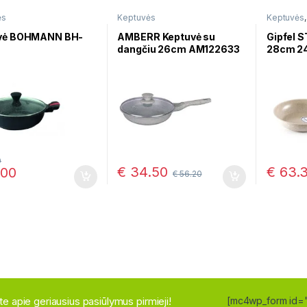
ės
Keptuvės
Keptuvės
marmurin
vė BOHMANN BH-
AMBERR Keptuvė su
Gipfel 
dangčiu 26cm AM122633
28cm 2
0
€
34.50
€
63.
.00
€
56.20
site apie geriausius pasiūlymus pirmieji!
[mc4wp_form id=