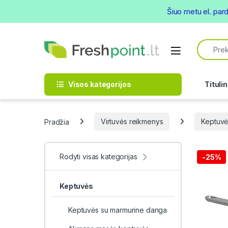
Šiuo metu el. par
Skip to navigation
Skip to content
Search f
Open
Visos kategorijos
Titulin
Pradžia
Virtuvės reikmenys
Keptuvė
Rodyti visas kategorijas
-
25%
Keptuvės
Keptuvės su marmurine danga