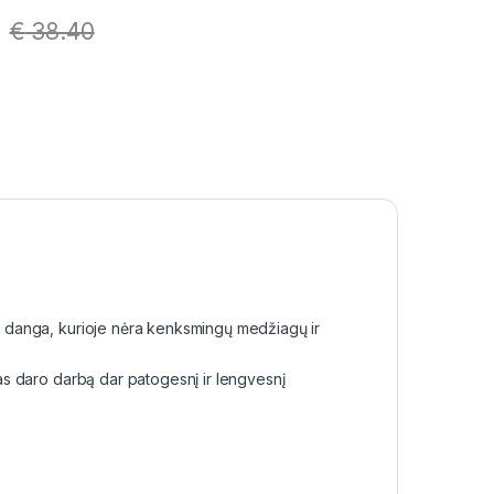
€
38.40
ni danga, kurioje nėra kenksmingų medžiagų ir
inas daro darbą dar patogesnį ir lengvesnį