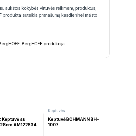
otus, aukštos kokybės virtuvės reikmenų produktus,
FF produktai suteikia pranašumą kasdieninei maisto
BergHOFF
,
BergHOFF produkcija
Keptuvės
Keptuvė su
Keptuvė BOHMANN BH-
u 28cm AM122834
1007