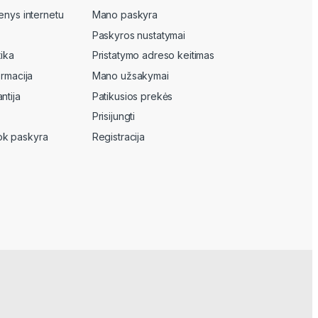
enys internetu
Mano paskyra
Paskyros nustatymai
tika
Pristatymo adreso keitimas
ormacija
Mano užsakymai
ntija
Patikusios prekės
Prisijungti
k paskyra
Registracija