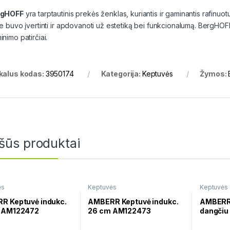
rgHOFF
yra tarptautinis prekės ženklas, kuriantis ir gaminantis rafinu
ie buvo įvertinti ir apdovanoti už estetiką bei funkcionalumą. BergHO
nimo patirčiai.
kalus kodas:
3950174
Kategorija:
Keptuvės
Žymos:
šūs produktai
ės
Keptuvės
Keptuvės
R Keptuvė indukc.
AMBERR Keptuvė indukc.
AMBERR 
 AM122472
26 cm AM122473
dangči