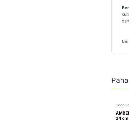
Be
kur
gami
Uni
Pana
Keptuv
AMBER
24 cm