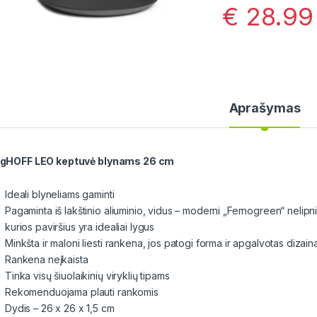
€
28.99
Aprašymas
gHOFF LEO keptuvė blynams 26 cm
Ideali blyneliams gaminti
Pagaminta iš lakštinio aliuminio, vidus – moderni „Fernogreen“ nelip
kurios paviršius yra idealiai lygus
Minkšta ir maloni liesti rankena, jos patogi forma ir apgalvotas diza
Rankena neįkaista
Tinka visų šiuolaikinių viryklių tipams
Rekomenduojama plauti rankomis
Dydis – 26 x 26 x 1,5 cm