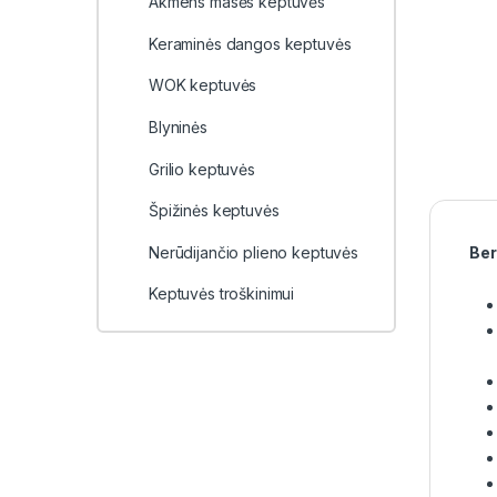
Akmens masės keptuvės
Keraminės dangos keptuvės
WOK keptuvės
Blyninės
Grilio keptuvės
Špižinės keptuvės
Nerūdijančio plieno keptuvės
Ber
Keptuvės troškinimui