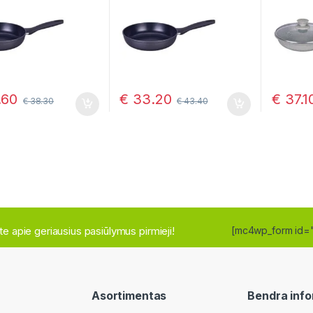
.60
€
33.20
€
37.1
€
38.30
€
43.40
site apie geriausius pasiūlymus pirmieji!
[mc4wp_form id=
Asortimentas
Bendra info