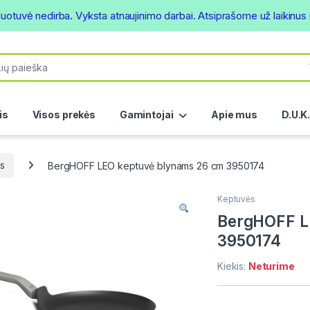
duotuvė nedirba. Vyksta atnaujinimo darbai. Atsiprašome už laikinu
or:
is
Visos prekės
Gamintojai
Apie mus
D.U.K
s
BergHOFF LEO keptuvė blynams 26 cm 3950174
Keptuvės
BergHOFF L
3950174
Kiekis:
Neturime