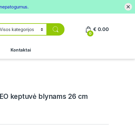
s nepatogumus.
€
0.00
0
.
Kontaktai
EO keptuvė blynams 26 cm