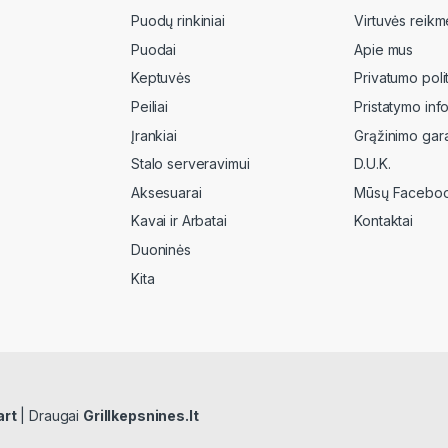
Puodų rinkiniai
Virtuvės reikm
Puodai
Apie mus
Keptuvės
Privatumo poli
Peiliai
Pristatymo inf
Įrankiai
Grąžinimo gara
Stalo serveravimui
D.U.K.
Aksesuarai
Mūsų Faceboo
Kavai ir Arbatai
Kontaktai
Duoninės
Kita
art
| Draugai
Grillkepsnines.lt