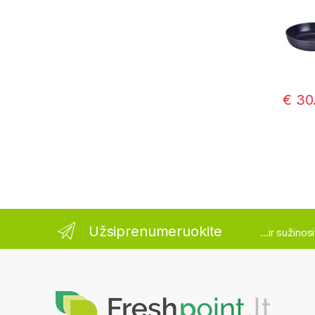
€
30
Užsiprenumeruokite
...ir sužino