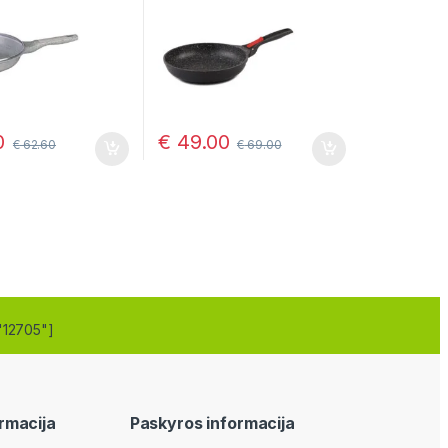
0
€
49.00
€
62.60
€
69.00
"12705"]
rmacija
Paskyros informacija