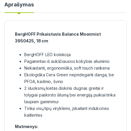
Aprašymas
BergHOFF Prikaistuvis Balance Moonmist
3950425, 18 cm
BergHOFF LEO kolekcija
Pagamintas iš aukščiausios kokybės aliuminio
Nekaistanti, ergonomiška, soft touch rankena
Ekologiška Cera Green neprideganti danga, be
PFOA, kadmio, švino
2 sluoksnių kietas diskinis dugnas greitai ir
tolygiai paskirsto šilumą bei energiją puikiai tinka
taupiam gaminimui
Tinka visų tipų viryklėms, įskaitant indukcines
kaitlentes
Matmenys: