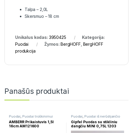
Talpa – 2,0L
Skersmuo – 18 cm
Unikalus kodas:
3950425
Kategorija:
Puodai
Žymos:
BergHOFF
,
BergHOFF
produkcija
Panašūs produktai
Puodai
,
Puodai troškinimui
Puodai
,
Puodai iš nerūdijančio
plieno
AMBERR Prikaistuvis 1,5l
Gipfel Puodas su stikliniu
16cm AM121600
dangčiu MINI 0,75L 1203