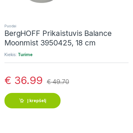
Puodai
BergHOFF Prikaistuvis Balance
Moonmist 3950425, 18 cm
Kiekis:
Turime
€
36.99
€
49.70
Į krepšelį