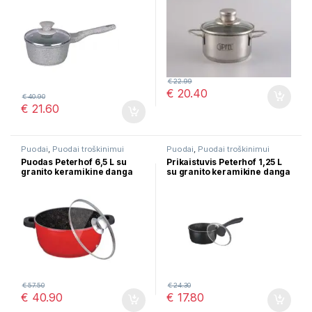
€
22.99
€
20.40
€
40.90
€
21.60
Puodai
,
Puodai troškinimui
Puodai
,
Puodai troškinimui
Puodas Peterhof 6,5 L su
Prikaistuvis Peterhof 1,25 L
granito keramikine danga
su granito keramikine danga
PH-15813-28
PH-15811
€
57.50
€
24.30
€
40.90
€
17.80