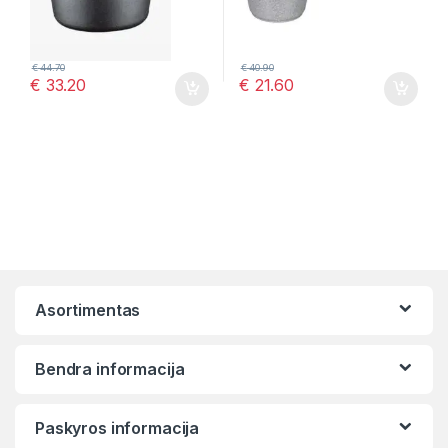
€
44.70
€
40.90
€
33.20
€
21.60
Asortimentas
Bendra informacija
Paskyros informacija