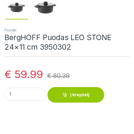
Puodai
BergHOFF Puodas LEO STONE
24×11 cm 3950302
€
59.99
€
80.39
BergHOFF Puodas LEO STONE 24x11 cm 3950302 quantity
Į krepšelį