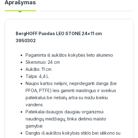
Aprašymas
BergHOFF Puodas LEO STONE 24×11 cm
3950302
Pagaminta iš aukštos kokybės lieto aliuminio
Skersmuo: 24 cm
Aukštis: 11 cm
Talpa: 4,4 L
Naujos kartos nelipni, neprideganti danga (be
PFOA, PTFE) leis gaminti maistingus ir sveikus
patiekalus be riebalų arba su mažu kiekiu
vandens
Patiekalai išsaugos daugiau organizmui
naudingų medžiagų, tinka dietinio maisto
gamybai
Dangtis iš aukštos kokybės stiklo bei silikono su