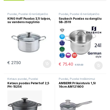
Puodai
,
Puodai iš nerūdijančio
Puodai
,
Puodai iš nerūdijančio
plieno
plieno
KING Hoff Puodas 3,1l talpos,
Saubach Puodas su dangčiu
su vandens nupylimo
SB-2519
funkcija KH-4503
€
27.50
€
75.40
€
101.00
Ketaus puodai
,
Puodai
Puodai
,
Puodai troškinimui
Ketaus puodas Peterhof 2,5
AMBERR Prikaistuvis 1,5l
PH-15254
16cm AM121600