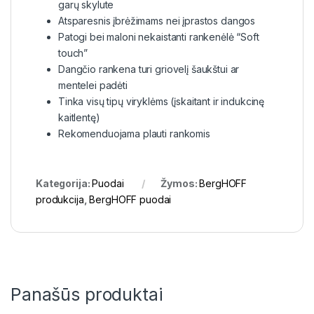
garų skylute
Atsparesnis įbrėžimams nei įprastos dangos
Patogi bei maloni nekaistanti rankenėlė “Soft
touch”
Dangčio rankena turi griovelį šaukštui ar
mentelei padėti
Tinka visų tipų viryklėms (įskaitant ir indukcinę
kaitlentę)
Rekomenduojama plauti rankomis
Kategorija:
Puodai
Žymos:
BergHOFF
produkcija
,
BergHOFF puodai
Panašūs produktai