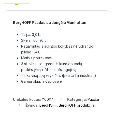
BergHOFF Puodas su dangčiu Manhattan
Talpa: 3,0 L
Skersmuo: 20 cm
Pagamintas iš aukštos kokybės nerūdijančio
plieno 18/10
Matinis poliravimas
3 sluoksnių dugnas užtikrina optimalų
paskirstymą ir šilumos išsaugojimą
Tinka visų tipų viryklėms (įskaitant ir indukciją)
Galima plauti indaplovėje
Unikalus kodas:
1100114
Kategorija:
Puodai
Žymos:
BergHOFF
,
BergHOFF produkcija