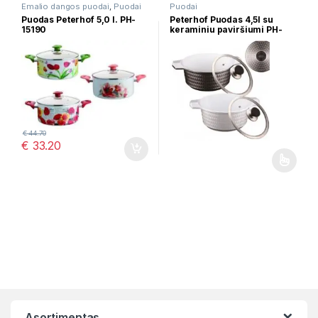
Emalio dangos puodai
,
Puodai
Puodai
Puodas Peterhof 5,0 l. PH-
Peterhof Puodas 4,5l su
15190
keraminiu paviršiumi PH-
15735-24
€
44.70
€
33.20
This product has multiple varia
Asortimentas