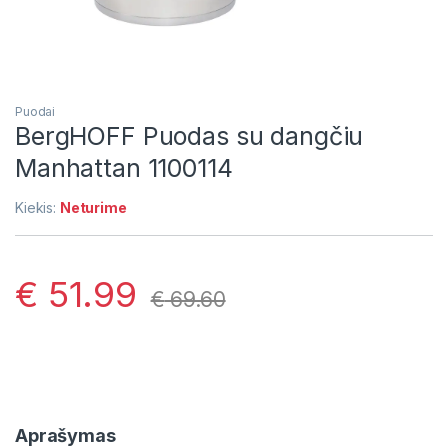
Puodai
BergHOFF Puodas su dangčiu
Manhattan 1100114
Kiekis:
Neturime
€
51.99
€
69.60
Aprašymas