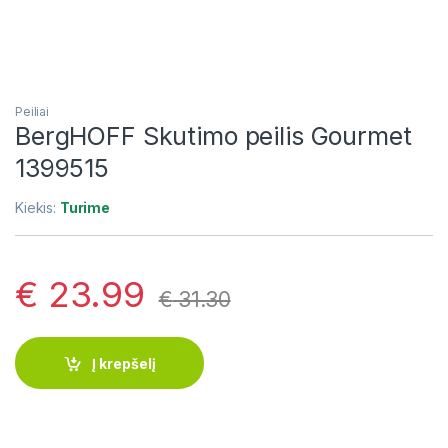
Peiliai
BergHOFF Skutimo peilis Gourmet
1399515
Kiekis:
Turime
€
23.99
€
31.30
Į krepšelį