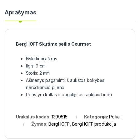
Aprašymas
BergHOFF Skutimo peilis Gourmet
Išskirtinai aštrus
Ilgis: 9 cm
Storis: 2 mm
Ašmenys pagaminti iš aukštos kokybės
nerūdijančio plieno
Peilis yra kaltas ir pagaląstas rankiniu būdu
Unikalus kodas:
1399515
Kategorija:
Peiliai
Žymos:
BergHOFF
,
BergHOFF produkcija