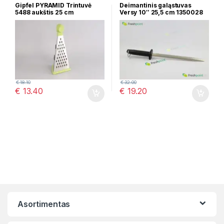
Gipfel PYRAMID Trintuvė
Deimantinis galąstuvas
5488 aukštis 25 cm
Versy 10″ 25,5 cm 1350028
€
18.10
€
32.00
€
13.40
€
19.20
Asortimentas