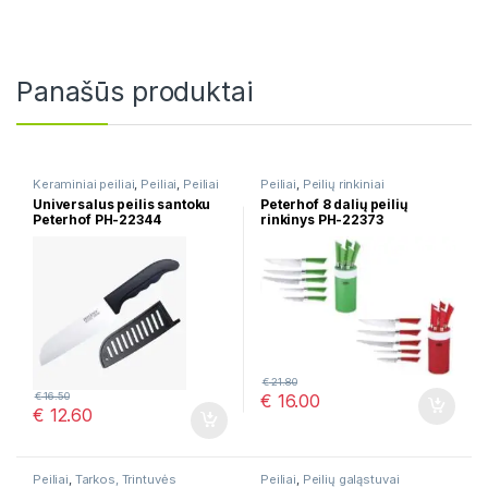
Panašūs produktai
Keraminiai peiliai
,
Peiliai
,
Peiliai
Peiliai
,
Peilių rinkiniai
Universalus peilis santoku
Peterhof 8 dalių peilių
Peterhof PH-22344
rinkinys PH-22373
€
21.80
€
16.00
€
16.50
€
12.60
Peiliai
,
Tarkos, Trintuvės
Peiliai
,
Peilių galąstuvai