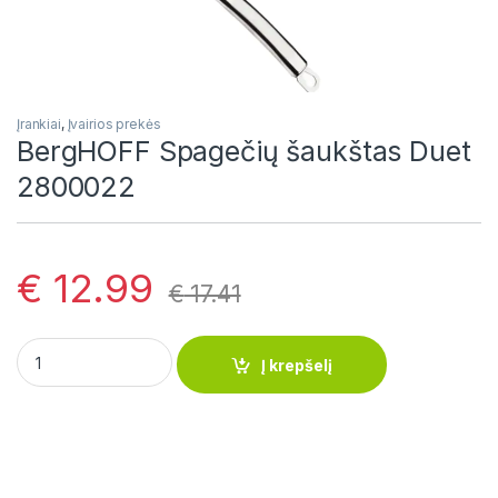
Įrankiai
,
Įvairios prekės
BergHOFF Spagečių šaukštas Duet
2800022
€
12.99
€
17.41
BergHOFF Spagečių šaukštas Duet 2800022 quantity
Į krepšelį