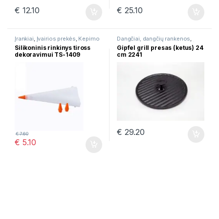
€
12.10
€
25.10
Įrankiai
,
Įvairios prekės
,
Kepimo
Dangčiai, dangčių rankenos
,
formos
,
Virtuvės įrankių rinkiniai
Grilio keptuvės
,
Įvairios prekės
,
Silikoninis rinkinys tiross
Gipfel grill presas (ketus) 24
Špižinės keptuvės
dekoravimui TS-1409
cm 2241
€
29.20
€
7.60
€
5.10