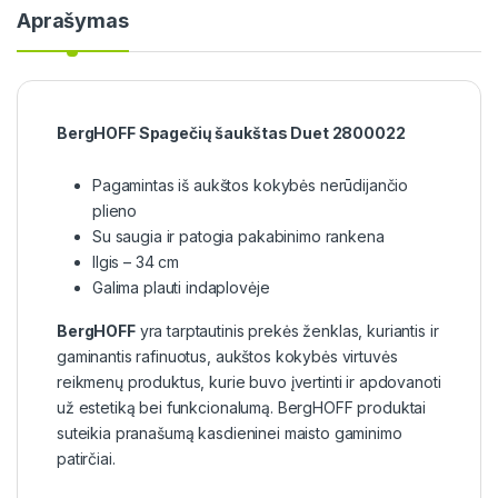
Aprašymas
BergHOFF Spagečių šaukštas Duet 2800022
Pagamintas iš aukštos kokybės nerūdijančio
plieno
Su saugia ir patogia pakabinimo rankena
Ilgis – 34 cm
Galima plauti indaplovėje
BergHOFF
yra tarptautinis prekės ženklas, kuriantis ir
gaminantis rafinuotus, aukštos kokybės virtuvės
reikmenų produktus, kurie buvo įvertinti ir apdovanoti
už estetiką bei funkcionalumą. BergHOFF produktai
suteikia pranašumą kasdieninei maisto gaminimo
patirčiai.