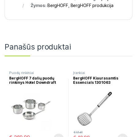
Žymos:
BergHOFF
,
BergHOFF produkcija
Panašūs produktai
Puodų rinkiniai
Įrankiai
BergHOFF 7 dalių puodų
BergHOFF Kiaurasamtis
rinkinys Hotel Downdraft
Essencials 1301063
1132008
€
17.41