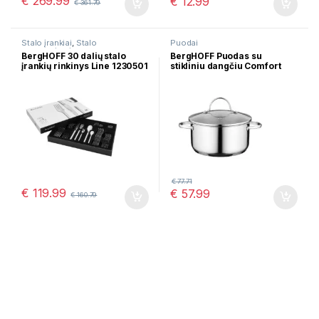
€
269.99
€
12.99
€
361.79
Stalo įrankiai
,
Stalo
Puodai
serveravimui
BergHOFF 30 dalių stalo
BergHOFF Puodas su
įrankių rinkinys Line 1230501
stikliniu dangčiu Comfort
1100228, 3,1L
€
77.71
€
119.99
€
57.99
€
160.79