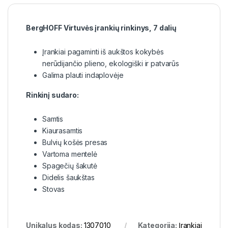
BergHOFF Virtuvės įrankių rinkinys, 7 dalių
Įrankiai pagaminti iš aukštos kokybės
nerūdijančio plieno, ekologiški ir patvarūs
Galima plauti indaplovėje
Rinkinį sudaro:
Samtis
Kiaurasamtis
Bulvių košės presas
Vartoma mentelė
Spagečių šakutė
Didelis šaukštas
Stovas
Unikalus kodas:
1307010
Kategorija:
Įrankiai