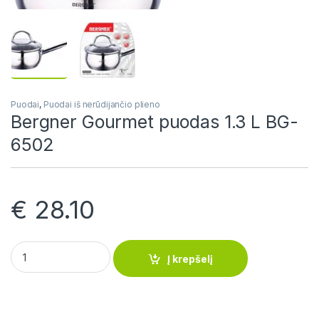
Puodai
,
Puodai iš nerūdijančio plieno
Bergner Gourmet puodas 1.3 L BG-
6502
€
28.10
Bergner Gourmet puodas 1.3 L BG-6502 quantity
Į krepšelį