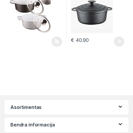
€
40.90
This product has multiple variants. The options may be chosen 
Asortimentas
Bendra informacija