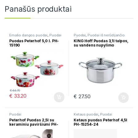
Panašūs produktai
Emalio dangos puodai
,
Puodai
Puodai
,
Puodai iš nerūdijančio
plieno
Puodas Peterhof 5,0 l. PH-
KING Hoff Puodas 3,1l talpos,
15190
su vandens nupylimo
funkcija KH-4503
€
44.70
€
33.20
€
27.50
Puodai
Ketaus puodai
,
Puodai
Peterhof Puodas 2,5l su
Ketaus puodas Peterhof 4,5l
keraminiu paviršiumi PH-
PH-15254-24
15735-20