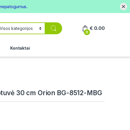
s nepatogumus.
€
0.00
0
.
Kontaktai
ptuvė 30 cm Orion BG-8512-MBG