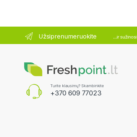
Užsiprenumeruokite
...ir sužino
Turite klausimų? Skambinkite
+370 609 77023