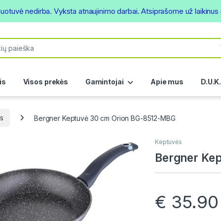
duotuvė nedirba. Vyksta atnaujinimo darbai. Atsiprašome už laikinu
or:
is
Visos prekės
Gamintojai
Apie mus
D.U.K
s
Bergner Keptuvė 30 cm Orion BG-8512-MBG
Keptuvės
Bergner Ke
€
35.90