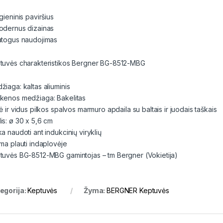
gieninis paviršius
odernus dizainas
atogus naudojimas
tuvės charakteristikos Bergner BG-8512-MBG
žiaga: kaltas aliuminis
kenos medžiaga: Bakelitas
ė ir vidus pilkos spalvos marmuro apdaila su baltais ir juodais taškais
is: ø 30 x 5,6 cm
a naudoti ant indukcinių viryklių
ima plauti indaplovėje
tuvės BG-8512-MBG gamintojas – tm Bergner (Vokietija)
egorija:
Keptuvės
Žyma:
BERGNER Keptuvės