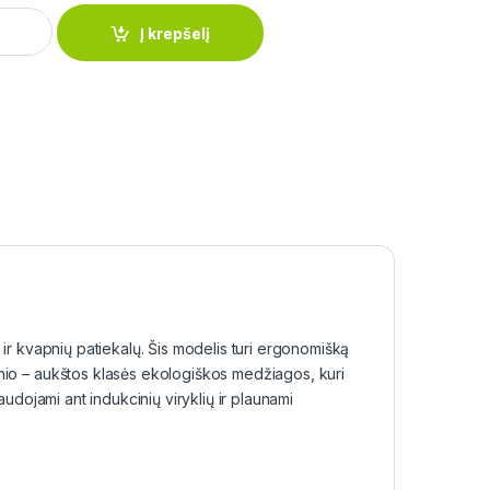
0 cm Orion BG-8512-MBG quantity
Į krepšelį
 ir kvapnių patiekalų. Šis modelis turi ergonomišką
nio – aukštos klasės ekologiškos medžiagos, kuri
audojami ant indukcinių viryklių ir plaunami