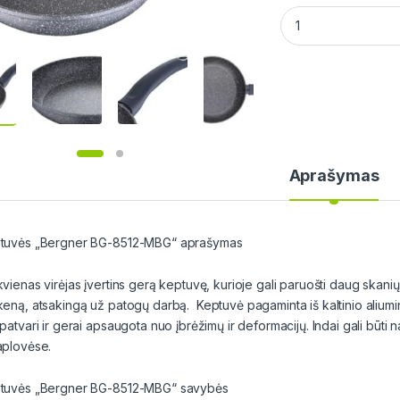
Bergner Keptuvė 3
Aprašymas
tuvės „Bergner BG-8512-MBG“ aprašymas
kvienas virėjas įvertins gerą keptuvę, kurioje gali paruošti daug skanių
keną, atsakingą už patogų darbą. Keptuvė pagaminta iš kaltinio aliumi
patvari ir gerai apsaugota nuo įbrėžimų ir deformacijų. Indai gali būti n
aplovėse.
tuvės „Bergner BG-8512-MBG“ savybės