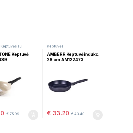
,
Keptuvės su
Keptuvės
e danga
STONE Keptuvė
AMBERR Keptuvė indukc.
489
26 cm AM122473
30
€
33.20
€
75.99
€
43.40