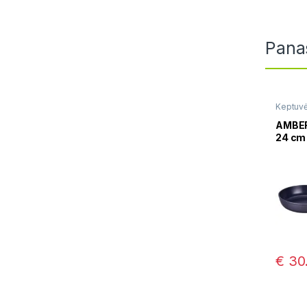
Pana
Keptuv
AMBER
24 cm
€
30