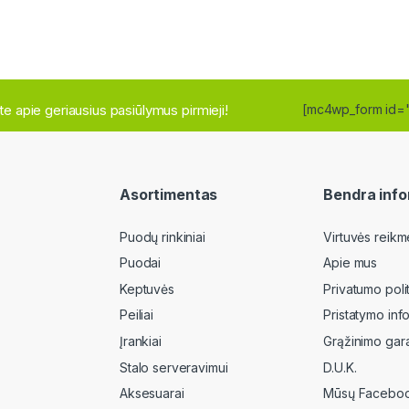
site apie geriausius pasiūlymus pirmieji!
[mc4wp_form id=
Asortimentas
Bendra info
Puodų rinkiniai
Virtuvės reikm
Puodai
Apie mus
Keptuvės
Privatumo poli
Peiliai
Pristatymo inf
Įrankiai
Grąžinimo gara
Stalo serveravimui
D.U.K.
Aksesuarai
Mūsų Faceboo