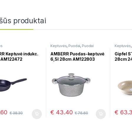
šūs produktai
ės
Keptuvės
,
Puodai
,
Puodai
Keptuvės
troškinimui
marmurin
R Keptuvė indukc.
AMBERR Puodas-keptuvė
Gipfel 
 AM122472
6,5l 28cm AM122803
28cm 2
.60
€
43.40
€
63.
€
38.30
€
76.60