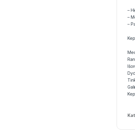
– Hi
– M
– P
Kep
Med
Ran
Išor
Dyd
Tink
Gal
Kep
Kat