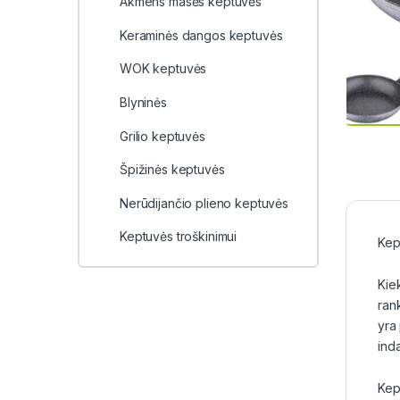
Akmens masės keptuvės
Keraminės dangos keptuvės
WOK keptuvės
Blyninės
Grilio keptuvės
Špižinės keptuvės
Nerūdijančio plieno keptuvės
Keptuvės troškinimui
Kep
Kie
ran
yra 
ind
Kep