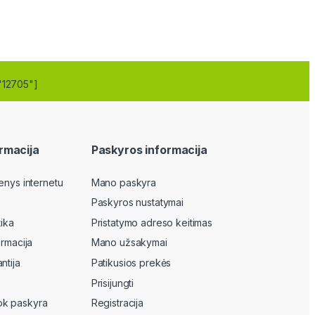
"12705"]
rmacija
Paskyros informacija
enys internetu
Mano paskyra
Paskyros nustatymai
tika
Pristatymo adreso keitimas
ormacija
Mano užsakymai
ntija
Patikusios prekės
Prisijungti
k paskyra
Registracija