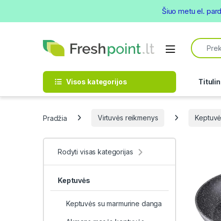
Šiuo metu el. par
Skip to navigation
Skip to content
Search f
Open
Visos kategorijos
Titulin
Pradžia
Virtuvės reikmenys
Keptuvė
Rodyti visas kategorijas
Keptuvės
Keptuvės su marmurine danga