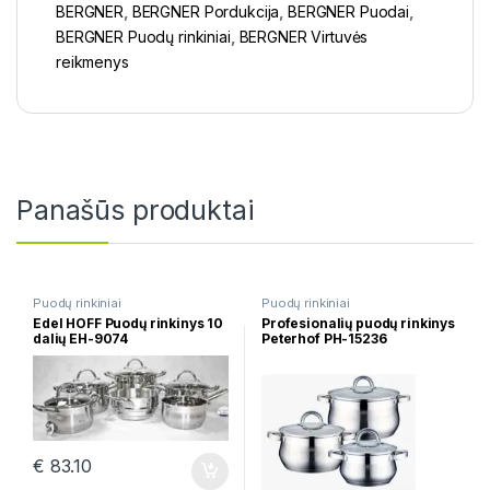
BERGNER
,
BERGNER Pordukcija
,
BERGNER Puodai
,
BERGNER Puodų rinkiniai
,
BERGNER Virtuvės
reikmenys
Panašūs produktai
Puodų rinkiniai
Puodų rinkiniai
Edel HOFF Puodų rinkinys 10
Profesionalių puodų rinkinys
dalių EH-9074
Peterhof PH-15236
€
83.10