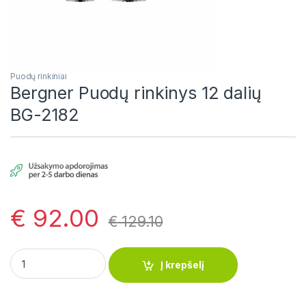
Puodų rinkiniai
Bergner Puodų rinkinys 12 dalių
BG-2182
€
92.00
€
129.10
Bergner Puodų rinkinys 12 dalių BG-2182 quantity
Į krepšelį