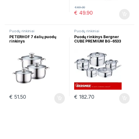
€
69.00
€
49.90
Puodų rinkiniai
Puodų rinkiniai
PETERHOF 7 dalių puodų
Puodų rinkinys Bergner
rinkinys
CUBE PREMIUM BG-6533
€
51.50
€
182.70