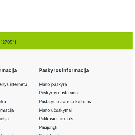
"12705"]
rmacija
Paskyros informacija
enys internetu
Mano paskyra
Paskyros nustatymai
tika
Pristatymo adreso keitimas
ormacija
Mano užsakymai
ntija
Patikusios prekės
Prisijungti