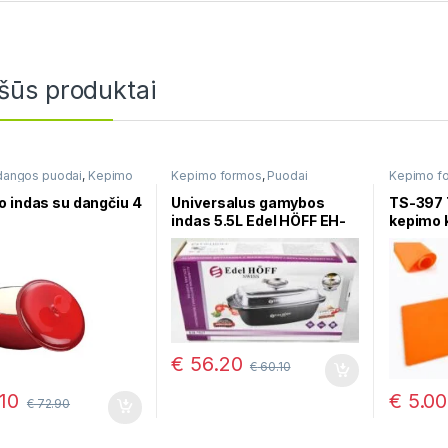
šūs produktai
dangos puodai
,
Kepimo
Kepimo formos
,
Puodai
Kepimo f
,
Ketaus puodai
,
Puodai
troškinimui
mui
 indas su dangčiu 4
Universalus gamybos
TS-397 
indas 5.5L Edel HÖFF EH-
kepimo k
7527
€
56.20
€
60.10
10
€
5.00
€
72.90