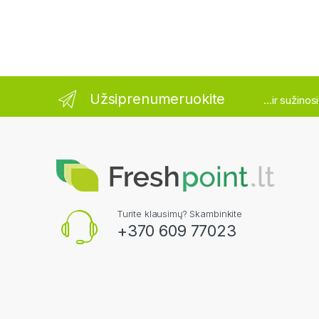
Užsiprenumeruokite
...ir sužino
Turite klausimų? Skambinkite
+370 609 77023