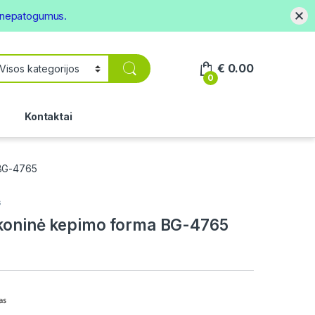
s nepatogumus.
€
0.00
0
.
Kontaktai
 BG-4765
s
ikoninė kepimo forma BG-4765