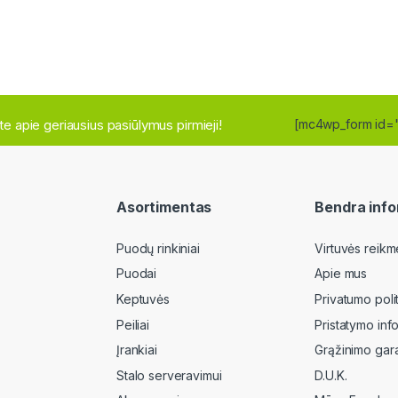
site apie geriausius pasiūlymus pirmieji!
[mc4wp_form id=
Asortimentas
Bendra info
Puodų rinkiniai
Virtuvės reikm
Puodai
Apie mus
Keptuvės
Privatumo poli
Peiliai
Pristatymo inf
Įrankiai
Grąžinimo gara
Stalo serveravimui
D.U.K.