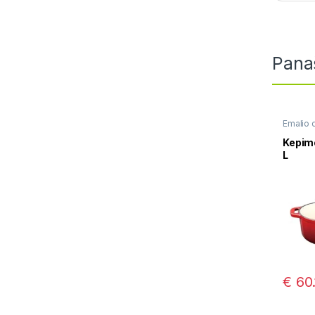
Pana
Emalio 
formos
troškini
Kepimo
L
€
60.