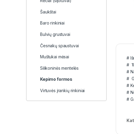
Rėčiai (sijotuvai)
Šaukštai
Baro rinkiniai
Bulvių grustuvai
Česnakų spaustuvai
Muštukai mėsai
# I
# 1
Silikoninės mentelės
# N
# G
Kepimo formos
# K
Virtuvės įrankių rinkiniai
# N
# G
Kat