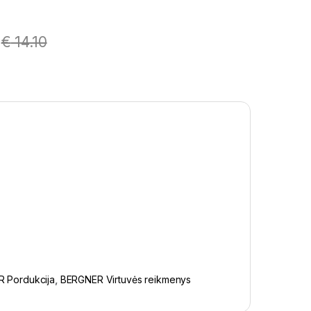
€
14.10
 Pordukcija
,
BERGNER Virtuvės reikmenys