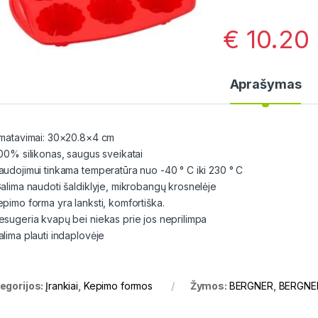
€
10.20
Aprašymas
šmatavimai: 30×20.8×4 cm
00% silikonas, saugus sveikatai
audojimui tinkama temperatūra nuo -40 ° С iki 230 ° С
alima naudoti šaldiklyje, mikrobangų krosnelėje
epimo forma yra lanksti, komfortiška.
esugeria kvapų bei niekas prie jos neprilimpa
alima plauti indaplovėje
egorijos:
Įrankiai
,
Kepimo formos
Žymos:
BERGNER
,
BERGNER