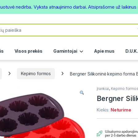
duotuvė nedirba. Vyksta atnaujinimo darbai. Atsiprašome už laikinu
or:
is
Visos prekės
Gamintojai
Apie mus
D.U.K
Kepimo formos
Bergner Silikoninė kepimo forma
Įrankiai
,
Kepimo formo
Bergner Sil
Kiekis:
Neturime