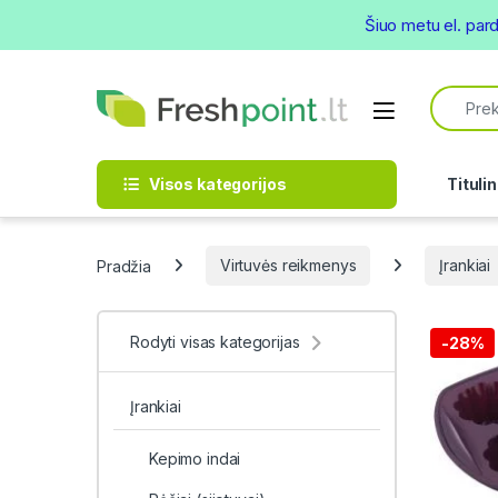
Šiuo metu el. par
Skip to navigation
Skip to content
Search f
Open
Visos kategorijos
Titulin
Pradžia
Virtuvės reikmenys
Įrankiai
Rodyti visas kategorijas
-
28%
Įrankiai
Kepimo indai