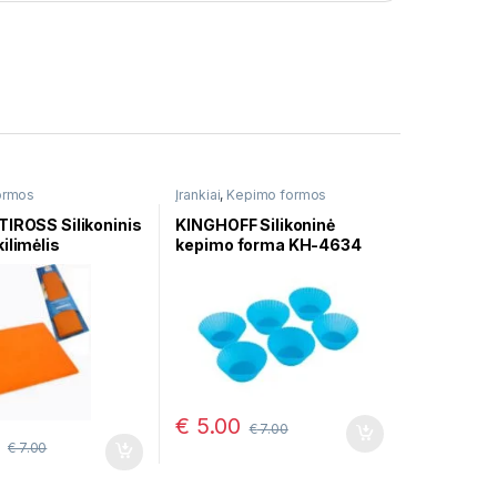
ormos
Įrankiai
,
Kepimo formos
TIROSS Silikoninis
KINGHOFF Silikoninė
ilimėlis
kepimo forma KH-4634
€
5.00
€
7.00
€
7.00