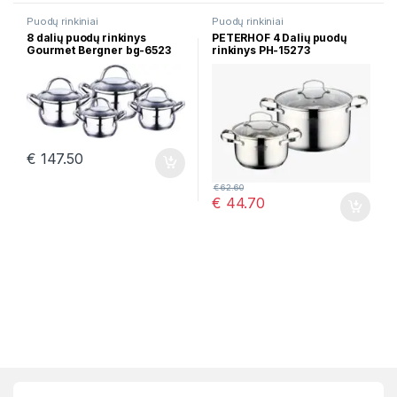
Puodų rinkiniai
Puodų rinkiniai
8 dalių puodų rinkinys
PETERHOF 4 Dalių puodų
Gourmet Bergner bg-6523
rinkinys PH-15273
€
147.50
€
62.60
€
44.70