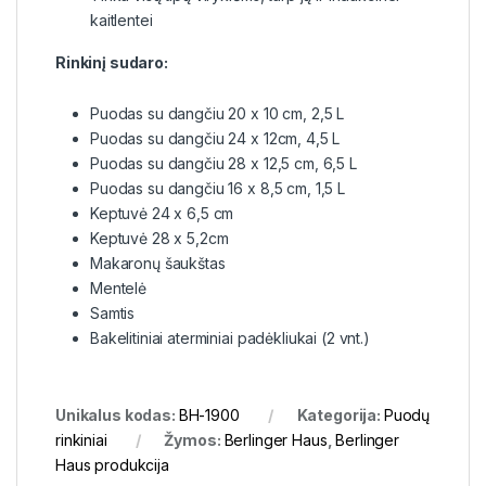
kaitlentei
Rinkinį sudaro:
Puodas su dangčiu 20 x 10 cm, 2,5 L
Puodas su dangčiu 24 x 12cm, 4,5 L
Puodas su dangčiu 28 x 12,5 cm, 6,5 L
Puodas su dangčiu 16 x 8,5 cm, 1,5 L
Keptuvė 24 x 6,5 cm
Keptuvė 28 x 5,2cm
Makaronų šaukštas
Mentelė
Samtis
Bakelitiniai aterminiai padėkliukai (2 vnt.)
Unikalus kodas:
BH-1900
Kategorija:
Puodų
rinkiniai
Žymos:
Berlinger Haus
,
Berlinger
Haus produkcija