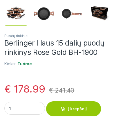
Puodų rinkiniai
Berlinger Haus 15 dalių puodų
rinkinys Rose Gold BH-1900
Kiekis:
Turime
€
178.99
€
241.40
Berlinger Haus 15 dalių puodų rinkinys Rose Gold BH-1900 qua
Į krepšelį