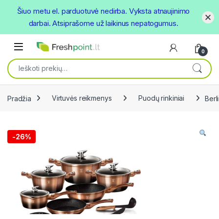
Šiuo metu el. parduotuvė nedirba. Vyksta atnaujinimo
darbai. Atsiprašome už laikinus nepatogumus.
Skip to navigation
Skip to content
Open
0
Ieškoti:
Pradžia
Virtuvės reikmenys
Puodų rinkiniai
Berl
-
26%