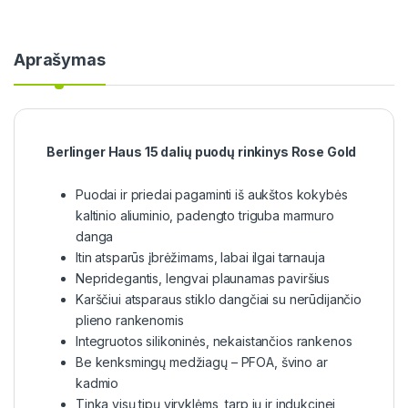
Aprašymas
Berlinger Haus 15 dalių puodų rinkinys Rose Gold
Puodai ir priedai pagaminti iš aukštos kokybės
kaltinio aliuminio, padengto triguba marmuro
danga
Itin atsparūs įbrėžimams, labai ilgai tarnauja
Nepridegantis, lengvai plaunamas paviršius
Karščiui atsparaus stiklo dangčiai su nerūdijančio
plieno rankenomis
Integruotos silikoninės, nekaistančios rankenos
Be kenksmingų medžiagų – PFOA, švino ar
kadmio
Tinka visų tipų viryklėms, tarp jų ir indukcinei