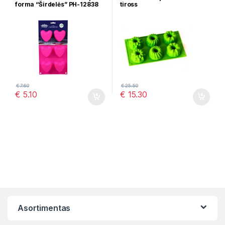
forma “Širdelės” PH-12838
tiross
€
7.60
€
25.50
€
5.10
€
15.30
Asortimentas