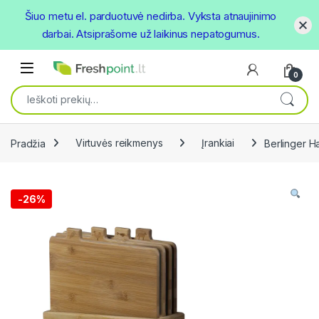
Šiuo metu el. parduotuvė nedirba. Vyksta atnaujinimo
darbai. Atsiprašome už laikinus nepatogumus.
Skip to navigation
Skip to content
Open
0
Ieškoti:
Pradžia
Virtuvės reikmenys
Įrankiai
Berlinger H
-
26%