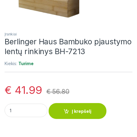
Įrankiai
Berlinger Haus Bambuko pjaustymo
lentų rinkinys BH-7213
Kiekis:
Turime
€
41.99
€
56.80
Berlinger Haus Bambuko pjaustymo lentų rinkinys BH-7213 qu
Į krepšelį