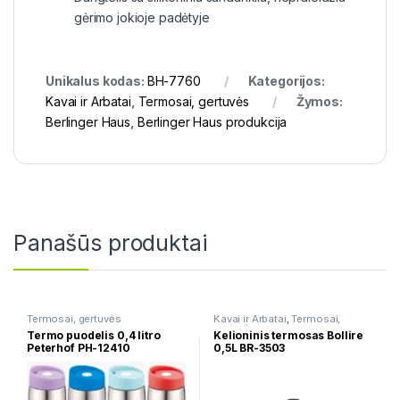
gėrimo jokioje padėtyje
Unikalus kodas:
BH-7760
Kategorijos:
Kavai ir Arbatai
,
Termosai, gertuvės
Žymos:
Berlinger Haus
,
Berlinger Haus produkcija
Panašūs produktai
Termosai, gertuvės
Kavai ir Arbatai
,
Termosai,
gertuvės
Termo puodelis 0,4 litro
Kelioninis termosas Bollire
Peterhof PH-12410
0,5L BR-3503