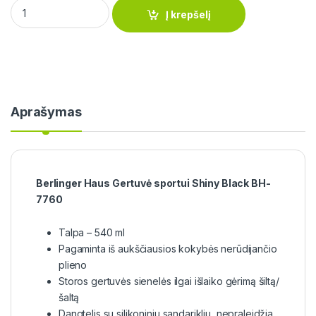
Berlinger Haus Gertuvė sportui Shiny Black BH-7760 quantity
Į krepšelį
Aprašymas
Berlinger Haus Gertuvė sportui Shiny Black BH-
7760
Talpa – 540 ml
Pagaminta iš aukščiausios kokybės nerūdijančio
plieno
Storos gertuvės sienelės ilgai išlaiko gėrimą šiltą/
šaltą
Dangtelis su silikoniniu sandarikliu, nepraleidžia