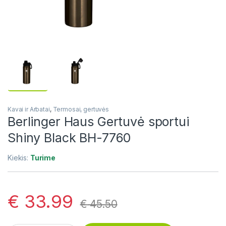
Kavai ir Arbatai
,
Termosai, gertuvės
Berlinger Haus Gertuvė sportui
Shiny Black BH-7760
Kiekis:
Turime
€
33.99
€
45.50