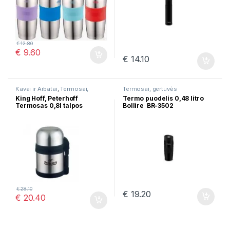
€
12.80
€
9.60
€
14.10
Kavai ir Arbatai
,
Termosai,
Termosai, gertuvės
gertuvės
King Hoff, Peterhoff
Termo puodelis 0,48 litro
Termosas 0,8l talpos
Bollire BR-3502
€
28.10
€
19.20
€
20.40