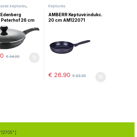
asės keptuvės
,
Keptuvės
,
Keraminės dangos
 Edenberg
AMBERR Keptuvė indukc.
f Peterhof 26 cm
20 cm AM122071
00
€
34.00
€
26.90
€
33.20
"12705"]