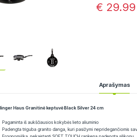
€
29.99
Aprašymas
linger Haus Granitinė keptuvė Black Silver 24 cm
Pagaminta iš aukščiausios kokybės lieto aliuminio
Padengta triguba granito danga, kuri pasižymi nepridegančiomis sa
Ergonomiška, nekaistanti SOFT TOUCH rankena padengta silikonu