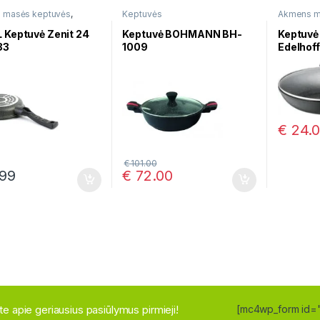
 masės keptuvės
,
Keptuvės
Akmens m
ės
Keptuvės
keptuvės
 Keptuvė Zenit 24
Keptuvė BOHMANN BH-
Keptuvė
83
1009
Edelhof
€
24.
€
101.00
99
€
72.00
site apie geriausius pasiūlymus pirmieji!
[mc4wp_form id=