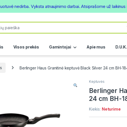
duotuvė nedirba. Vyksta atnaujinimo darbai. Atsiprašome už laikinu
or:
is
Visos prekės
Gamintojai
Apie mus
D.U.K
s
Berlinger Haus Granitinė keptuvė Black Silver 24 cm BH-1
Keptuvės
Berlinger Ha
24 cm BH-1
Kiekis:
Neturime