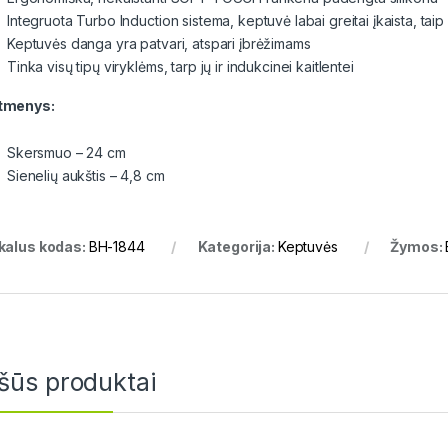
Integruota Turbo Induction sistema, keptuvė labai greitai įkaista, t
Keptuvės danga yra patvari, atspari įbrėžimams
Tinka visų tipų viryklėms, tarp jų ir indukcinei kaitlentei
tmenys:
Skersmuo – 24 cm
Sienelių aukštis – 4,8 cm
kalus kodas:
BH-1844
Kategorija:
Keptuvės
Žymos:
šūs produktai