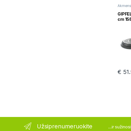
Akmens
Keptuv
GIPFEL
cm 15
€
51.
Užsiprenumeruokite
...ir sužino