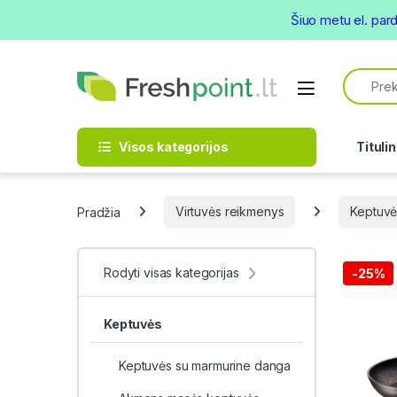
Šiuo metu el. par
Skip to navigation
Skip to content
Search f
Open
Visos kategorijos
Titulin
Pradžia
Virtuvės reikmenys
Keptuvė
Rodyti visas kategorijas
-
25%
Keptuvės
Keptuvės su marmurine danga