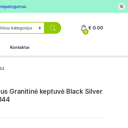
s nepatogumus.
€
0.00
0
.
Kontaktai
844
us Granitinė keptuvė Black Silver
844