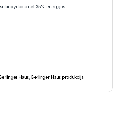
aip sutaupydama net 35% energijos
Berlinger Haus
,
Berlinger Haus produkcija