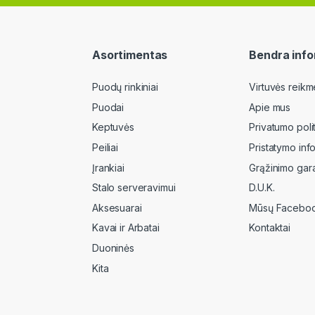
Asortimentas
Bendra info
Puodų rinkiniai
Virtuvės reikm
Puodai
Apie mus
Keptuvės
Privatumo poli
Peiliai
Pristatymo inf
Įrankiai
Grąžinimo gara
Stalo serveravimui
D.U.K.
Aksesuarai
Mūsų Faceboo
Kavai ir Arbatai
Kontaktai
Duoninės
Kita