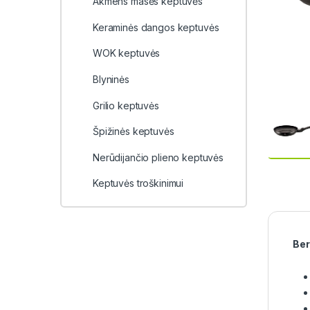
Akmens masės keptuvės
Keraminės dangos keptuvės
WOK keptuvės
Blyninės
Grilio keptuvės
Špižinės keptuvės
Nerūdijančio plieno keptuvės
Keptuvės troškinimui
Ber