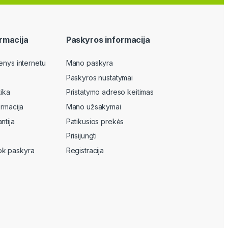
rmacija
Paskyros informacija
enys internetu
Mano paskyra
Paskyros nustatymai
tika
Pristatymo adreso keitimas
ormacija
Mano užsakymai
ntija
Patikusios prekės
Prisijungti
k paskyra
Registracija