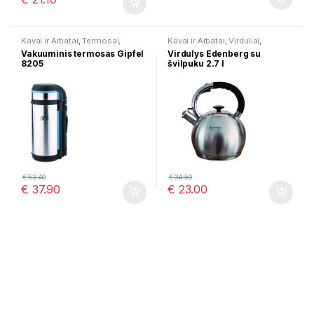
Kavai ir Arbatai
,
Termosai,
Kavai ir Arbatai
,
Virduliai
,
gertuvės
Virduliai su švilpuku
Vakuuminis termosas Gipfel
Virdulys Edenberg su
8205
švilpuku 2.7 l
€
53.40
€
34.50
€
37.90
€
23.00