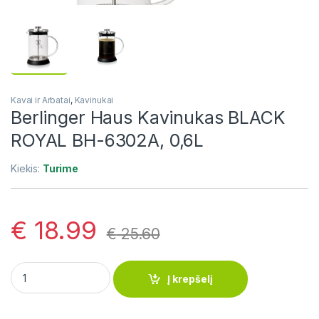
Kavai ir Arbatai
,
Kavinukai
Berlinger Haus Kavinukas BLACK
ROYAL BH-6302A, 0,6L
Kiekis:
Turime
€
18.99
€
25.60
Berlinger Haus Kavinukas BLACK ROYAL BH-6302A, 0,6L quan
Į krepšelį