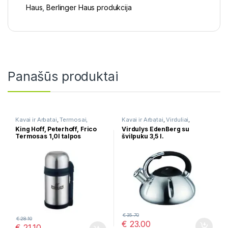
Haus
,
Berlinger Haus produkcija
Panašūs produktai
Kavai ir Arbatai
,
Termosai,
Kavai ir Arbatai
,
Virduliai
,
gertuvės
Virduliai su švilpuku
King Hoff, Peterhoff, Frico
Virdulys EdenBerg su
Termosas 1,0l talpos
švilpuku 3,5 l.
€
35.70
€
28.10
€
23.00
€
21.10