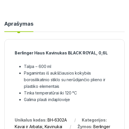
Aprašymas
Berlinger Haus Kavinukas BLACK ROYAL, 0,6L
Talpa – 600 ml
Pagamintas iš aukščiausios kokybės
borosilikatinio stiklo su nerūdijančio plieno ir
plastiko elementais
Tinka temperatūrai iki 120 °C
Galima plauti indaplovėje
Unikalus kodas:
BH-6302A
Kategorijos:
Kavai ir Arbatai
,
Kavinukai
Žymos:
Berlinger