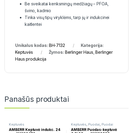
Be sveikatai kenksmingų medžiagų – PFOA,
švino, kadmio
Tinka visų tipų viryklėms, tarp jų ir indukcinei
kaitlentei
Unikalus kodas:
BH-7132
Kategorija:
Keptuvės
Žymos:
Berlinger Haus
,
Berlinger
Haus produkcija
Panašūs produktai
Keptuvės
Keptuvės
,
Puodai
,
Puodai
troškinimui
AMBERR Keptuvė indukc. 24
AMBERR Puodas-keptuvė