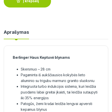
Į krepšelį
Aprašymas
Berlinger Haus Keptuvė blynams
Skersmuo – 28 cm
Pagaminta iš aukščiausios kokybės lieto
aliuminio su trigubu marmuro granito sluoksniu
Integruota turbo indukcijos sistema, kuri leidžia
puodams labai greitai įkaisti, tai leidžia sutaupyti
iki 35% energijos
Patogūs, žemi krašai leidžia lengvai apversti
kepamus blynus