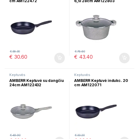
cm AM122472
6,5l 28cm AM122803
€
38.30
€
76.60
€
30.60
€
43.40
Keptuvės
Keptuvės
AMBERR Keptuvė su dangčiu
AMBERR Keptuvė indukc. 20
24cm AM122432
cm AM122071
€
49.90
€
33.20