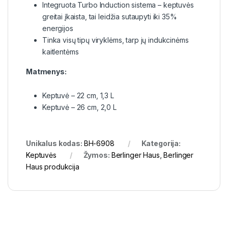
Integruota Turbo Induction sistema – keptuvės
greitai įkaista, tai leidžia sutaupyti iki 35%
energijos
Tinka visų tipų viryklėms, tarp jų indukcinėms
kaitlentėms
Matmenys:
Keptuvė – 22 cm, 1,3 L
Keptuvė – 26 cm, 2,0 L
Unikalus kodas:
BH-6908
Kategorija:
Keptuvės
Žymos:
Berlinger Haus
,
Berlinger
Haus produkcija