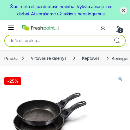
Šiuo metu el. parduotuvė nedirba. Vyksta atnaujinimo
darbai. Atsiprašome už laikinus nepatogumus.
Skip to navigation
Skip to content
Open
0
Ieškoti:
Pradžia
Virtuvės reikmenys
Keptuvės
Berlinger
-
25%