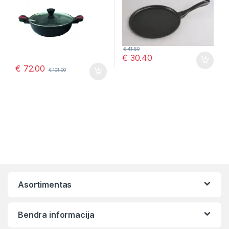
€
41.50
€
30.40
€
72.00
€
101.00
Asortimentas
Bendra informacija