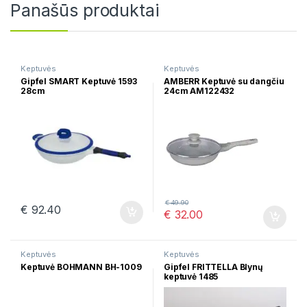
Panašūs produktai
Keptuvės
Keptuvės
Gipfel SMART Keptuvė 1593
AMBERR Keptuvė su dangčiu
28cm
24cm AM122432
€
49.90
€
92.40
€
32.00
Keptuvės
Keptuvės
Keptuvė BOHMANN BH-1009
Gipfel FRITTELLA Blynų
keptuvė 1485