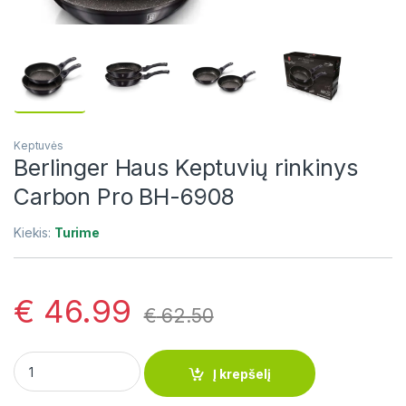
Keptuvės
Berlinger Haus Keptuvių rinkinys
Carbon Pro BH-6908
Kiekis:
Turime
€
46.99
€
62.50
Berlinger Haus Keptuvių rinkinys Carbon Pro BH-6908 quanti
Į krepšelį