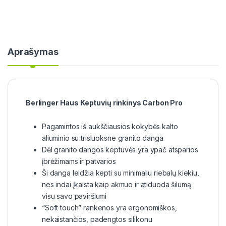
Aprašymas
Berlinger Haus Keptuvių rinkinys Carbon Pro
Pagamintos iš aukščiausios kokybės kalto
aliuminio su trisluoksne granito danga
Dėl granito dangos keptuvės yra ypač atsparios
įbrėžimams ir patvarios
Ši danga leidžia kepti su minimaliu riebalų kiekiu,
nes indai įkaista kaip akmuo ir atiduoda šilumą
visu savo paviršiumi
“Soft touch” rankenos yra ergonomiškos,
nekaistančios, padengtos silikonu