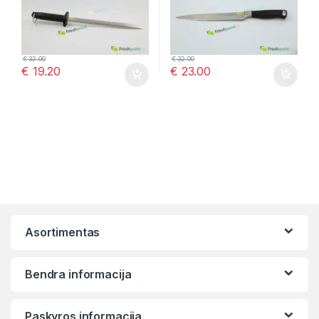
€
32.00
€
32.00
€
19.20
€
23.00
Asortimentas
Bendra informacija
Paskyros informacija