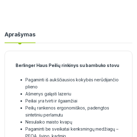
Aprašymas
Berlinger Haus Peilių rinkinys su bambuko stovu
Pagaminti iš aukščiausios kokybės nerūdijančio
plieno
Ašmenys galąsti lazeriu
Peiliai yra tvirti ir ilgaamžiai
Peilių rankenos ergonomiškos, padengtos
sintetiniu perlamutu
Nesulaiko maisto kvapų
Pagaminti be sveikatai kenksmingų medžiagų –
PFOA, švino, kadmio