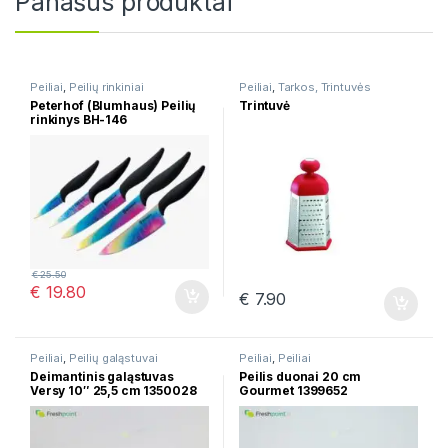
Panašūs produktai
Peiliai
,
Peilių rinkiniai
Peiliai
,
Tarkos, Trintuvės
Peterhof (Blumhaus) Peilių
Trintuvė
rinkinys BH-146
€
25.50
€
19.80
€
7.90
Peiliai
,
Peilių galąstuvai
Peiliai
,
Peiliai
Deimantinis galąstuvas
Peilis duonai 20 cm
Versy 10″ 25,5 cm 1350028
Gourmet 1399652