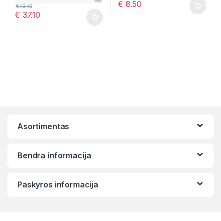
€
8.50
€
43.40
€
37.10
Asortimentas
Bendra informacija
Paskyros informacija