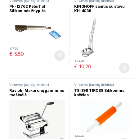
Virtuvės įrankių rinkiniai
Virtuvės įrankių rinkiniai
PH-12762 Peterhof
KINGHOFF samtis su stovu
Silikoninės žnyplės
KH-4039
€
7.50
€
5.50
€
14.10
€
10.20
Virtuvės įrankių rinkiniai
Virtuvės įrankių rinkiniai
Ravioli, Makaronų gaminimo
TS-398 TIROSS Silikoninis
mašinėlė
kočėlas
€
11.50