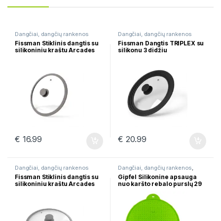
Dangčiai, dangčių rankenos
Dangčiai, dangčių rankenos
Fissman Stiklinis dangtis su
Fissman Dangtis TRIPLEX su
silikoniniu kraštu Arcades
silikonu 3 didžiu
26cm 9924
26cm/28cm/30cm 9959
€
16.99
€
20.99
Dangčiai, dangčių rankenos
Dangčiai, dangčių rankenos
,
Įrankiai
Fissman Stiklinis dangtis su
Gipfel Silikonine apsauga
silikoniniu kraštu Arcades
nuo karšto rebalo purslų 29
20cm 9921
cm 2638