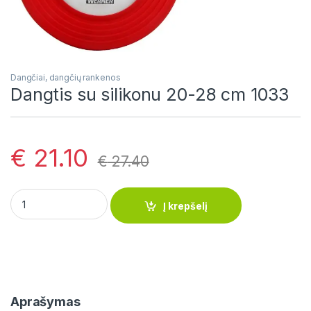
Dangčiai, dangčių rankenos
Dangtis su silikonu 20-28 cm 1033
€
21.10
€
27.40
Dangtis su silikonu 20-28 cm 1033 quantity
Į krepšelį
Aprašymas