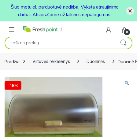
Šiuo metu el. parduotuvė nedirba. Vyksta atnaujinimo
darbai. Atsiprašome už laikinus nepatogumus.
Skip to navigation
Skip to content
Open
0
Ieškoti:
Pradžia
Virtuvės reikmenys
Duoninės
Duoninė 
-
18%