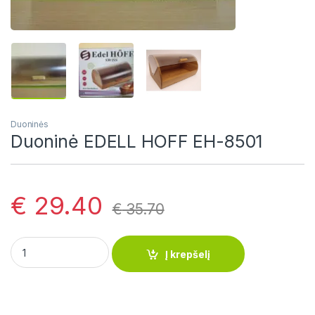
Duoninės
Duoninė EDELL HOFF EH-8501
€
29.40
€
35.70
Duoninė EDELL HOFF EH-8501 quantity
Į krepšelį