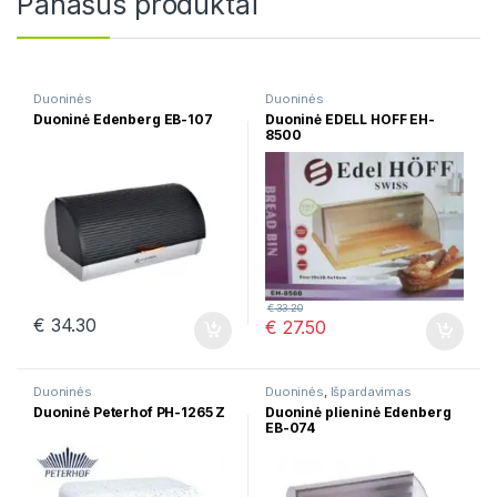
Panašūs produktai
Duoninės
Duoninės
Duoninė Edenberg EB-107
Duoninė EDELL HOFF EH-
8500
€
33.20
€
34.30
€
27.50
Duoninės
Duoninės
,
Išpardavimas
Duoninė Peterhof PH-1265 Z
Duoninė plieninė Edenberg
EB-074