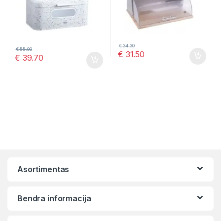
€
34.30
€
55.00
€
31.50
€
39.70
Asortimentas
Bendra informacija