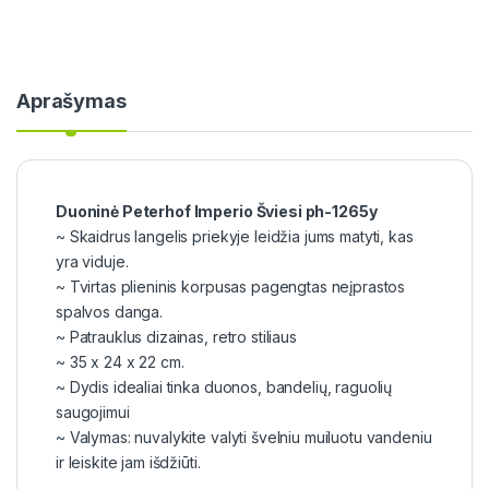
Aprašymas
Duoninė Peterhof Imperio Šviesi ph-1265y
~ Skaidrus langelis priekyje leidžia jums matyti, kas
yra viduje.
~ Tvirtas plieninis korpusas pagengtas neįprastos
spalvos danga.
~ Patrauklus dizainas, retro stiliaus
~ 35 x 24 x 22 cm.
~ Dydis idealiai tinka duonos, bandelių, raguolių
saugojimui
~ Valymas: nuvalykite valyti švelniu muiluotu vandeniu
ir leiskite jam išdžiūti.