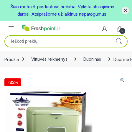
Šiuo metu el. parduotuvė nedirba. Vyksta atnaujinimo
darbai. Atsiprašome už laikinus nepatogumus.
Skip to navigation
Skip to content
Open
0
Ieškoti:
Pradžia
Virtuvės reikmenys
Duoninės
Duoninė P
-
32%