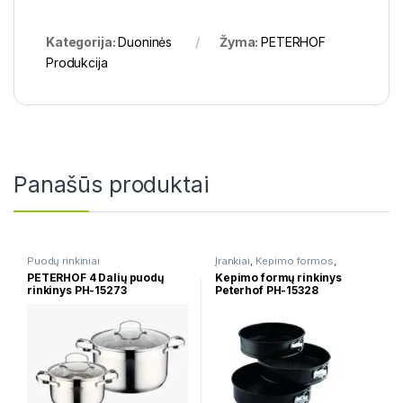
Kategorija:
Duoninės
Žyma:
PETERHOF
Produkcija
Panašūs produktai
Puodų rinkiniai
Įrankiai
,
Kepimo formos
,
Virtuvės įrankių rinkiniai
PETERHOF 4 Dalių puodų
Kepimo formų rinkinys
rinkinys PH-15273
Peterhof PH-15328