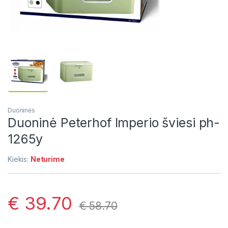
Duoninės
Duoninė Peterhof Imperio šviesi ph-
1265y
Kiekis:
Neturime
€
39.70
€
58.70