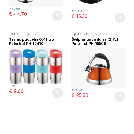
€
62.60
€
21.80
€
44.70
€
15.30
Termosai, gertuvės
Išpardavimas
,
Virduliai
Termo puodelis 0,4 litro
Švilpiantis virdulys (2,7L)
Peterhof PH-12410
Peterhof PH-15506
€
12.80
€
35.70
€
9.60
€
25.50