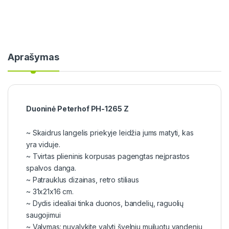
Aprašymas
Duoninė Peterhof PH-1265 Z
~ Skaidrus langelis priekyje leidžia jums matyti, kas
yra viduje.
~ Tvirtas plieninis korpusas pagengtas neįprastos
spalvos danga.
~ Patrauklus dizainas, retro stiliaus
~ 31x21x16 cm.
~ Dydis idealiai tinka duonos, bandelių, raguolių
saugojimui
~ Valymas: nuvalykite valyti švelniu muiluotu vandeniu