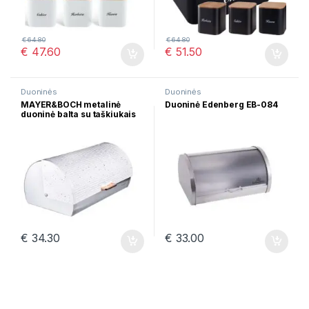
€
64.80
€
64.80
€
47.60
€
51.50
Duoninės
Duoninės
MAYER&BOCH metalinė
Duoninė Edenberg EB-084
duoninė balta su taškiukais
39cm 29318
€
34.30
€
33.00