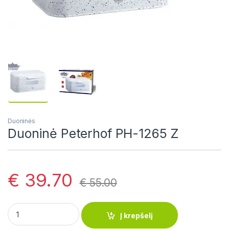
Duoninės
Duoninė Peterhof PH-1265 Z
€
39.70
€
55.00
Duoninė Peterhof PH-1265 Z quantity
Į krepšelį