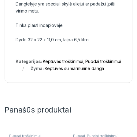
Dangtelyje yra speciali skylė aliejui ar padažui įpilti
virimo metu.
Tinka plauti indaplovėje.
Dydis 32 x 22 x 11,0 cm, talpa 6,5 ​​litro.
Kategorijos:
Keptuvės troškinimui
,
Puodai troškinimui
Žyma:
Keptuvės su marmurine danga
Panašūs produktai
Puodai troškinimui
Puodai
,
Puodai troškinimui