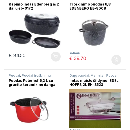
Kepimo indas Edenberg iš 2
Troškinimo puodas 6,8
dalių eb-9172
EDENBERG EB-8008
€
43.50
€
84.50
€
39.70
Puodai
,
Puodai troškinimui
Garų puodai
,
Marmitai
,
Puodai
troškinimui
Puodas Peterhof 6,2 L su
Indas maisto šildymui EDEL
granito keramikine danga
HOFF 3,2L EH-8523
PH-15814
€
44.70