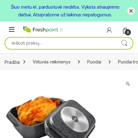
Šiuo metu el. parduotuvė nedirba. Vyksta atnaujinimo
darbai. Atsiprašome už laikinus nepatogumus.
Skip to navigation
Skip to content
Open
0
Ieškoti:
Pradžia
Virtuvės reikmenys
Puodai
Puodai tr