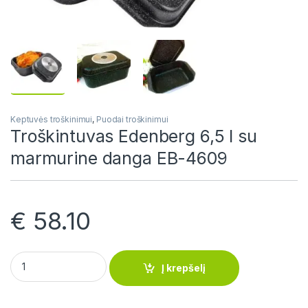
Keptuvės troškinimui
,
Puodai troškinimui
Troškintuvas Edenberg 6,5 l su
marmurine danga EB-4609
€
58.10
Troškintuvas Edenberg 6,5 l su marmurine danga EB-4609 qu
Į krepšelį