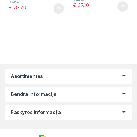
€
52.40
€
37.10
€
37.70
Asortimentas
Bendra informacija
Paskyros informacija