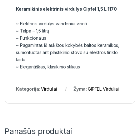
Keramikinis elektrinis virdulys Gipfel 1,5 L 1170
~ Elektrinis virdulys vandeniui virinti
~ Talpa – 1,5 litrų
~ Funkcionalus
~ Pagamintas iš aukštos kokybės baltos keramikos,
sumontuotas ant plastikinio stovo su elektros tinklo
laidu
~ Elegantiškas, klasikinio stiliaus
Kategorija:
Virduliai
Žyma:
GIPFEL Virduliai
Panašūs produktai