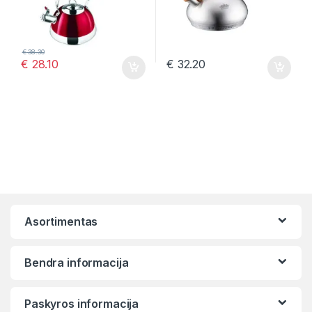
€
38.30
€
28.10
€
32.20
Asortimentas
Bendra informacija
Paskyros informacija