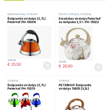
Išpardavimas
,
Virduliai
Kavai ir Arbatai
,
Virduliai
,
Virduliai su švilpuku
Švilpiantis virdulys (2,7L)
Emaliotas virdulys Peterhof
Peterhof PH-15506
su švilpuku 2,0 l. PH-15522
€
35.70
€
37.10
€
25.50
€
26.90
Virduliai
Virduliai
Švilpiantis virdulys (2,7L)
PETERHOF Švilpiantis
Peterhof PH-15510
virdulys 15635 (3,3L)