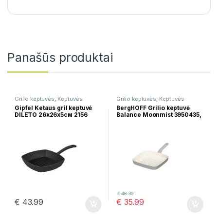
Panašūs produktai
Grilio keptuvės
,
Keptuvės
Grilio keptuvės
,
Keptuvės
Gipfel Ketaus gril keptuvė
BergHOFF Grilio keptuvė
DILETO 26х26х5см 2156
Balance Moonmist 3950435,
24 cm
€
48.30
€
43.99
€
35.99