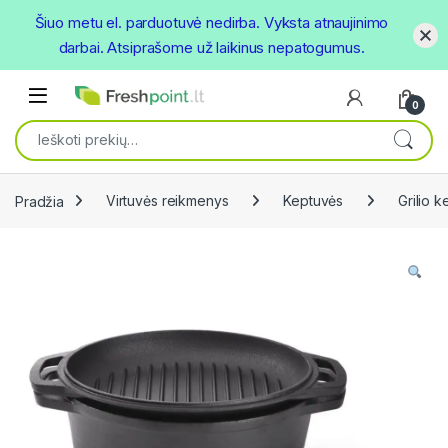
Šiuo metu el. parduotuvė nedirba. Vyksta atnaujinimo
darbai. Atsiprašome už laikinus nepatogumus.
Skip to navigation
Skip to content
Open
0
Ieškoti:
Pradžia
Virtuvės reikmenys
Keptuvės
Grilio 