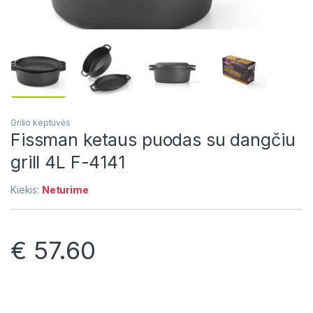
Grilio keptuvės
Fissman ketaus puodas su dangčiu
grill 4L F-4141
Kiekis:
Neturime
€
57.60