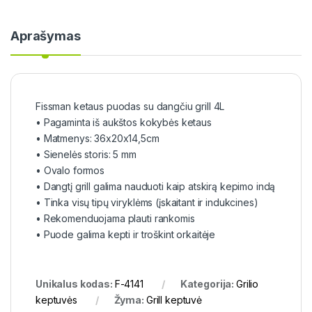
Aprašymas
Fissman ketaus puodas su dangčiu grill 4L
• Pagaminta iš aukštos kokybės ketaus
• Matmenys: 36x20x14,5cm
• Sienelės storis: 5 mm
• Ovalo formos
• Dangtį grill galima nauduoti kaip atskirą kepimo indą
• Tinka visų tipų viryklėms (įskaitant ir indukcines)
• Rekomenduojama plauti rankomis
• Puode galima kepti ir troškint orkaitėje
Unikalus kodas:
F-4141
Kategorija:
Grilio
keptuvės
Žyma:
Grill keptuvė