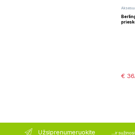
Aksesua
Berlin
priesk
rinki
€
36
Užsiprenumeruokite
...ir sužino