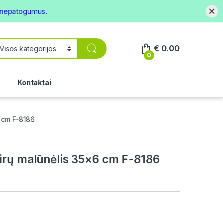
s nepatogumus.
€
0.00
0
.
Kontaktai
6 cm F-8186
irų malūnėlis 35×6 cm F-8186