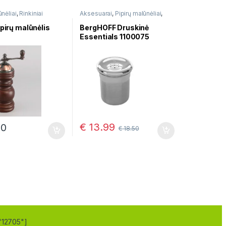
ūnėliai
,
Rinkiniai
Aksesuarai
,
Pipirų malūnėliai
,
 pipirams
Rinkiniai druskai ir pipirams
ipirų malūnėlis
BergHOFF Druskinė
Essentials 1100075
€
13.99
50
€
18.50
"12705"]