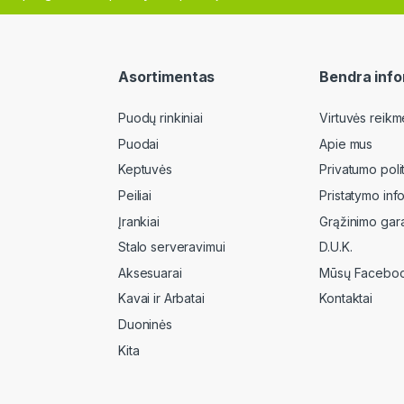
Asortimentas
Bendra info
Puodų rinkiniai
Virtuvės reikm
Puodai
Apie mus
Keptuvės
Privatumo poli
Peiliai
Pristatymo inf
Įrankiai
Grąžinimo gara
Stalo serveravimui
D.U.K.
Aksesuarai
Mūsų Faceboo
Kavai ir Arbatai
Kontaktai
Duoninės
Kita