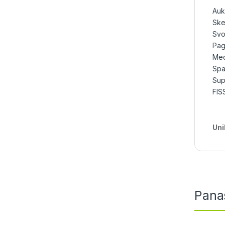
Auk
Ske
Svo
Pag
Mec
Spa
Sup
FI
Uni
Pana