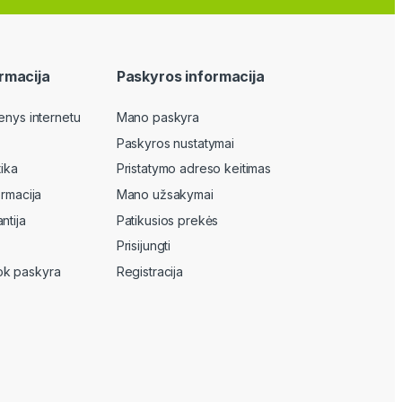
rmacija
Paskyros informacija
enys internetu
Mano paskyra
Paskyros nustatymai
tika
Pristatymo adreso keitimas
ormacija
Mano užsakymai
ntija
Patikusios prekės
Prisijungti
k paskyra
Registracija