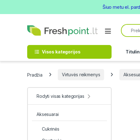
Šiuo metu el. par
Skip to navigation
Skip to content
Search f
Open
Visos kategorijos
Titulin
Pradžia
Virtuvės reikmenys
Aksesua
Rodyti visas kategorijas
Aksesuarai
Cukrinės