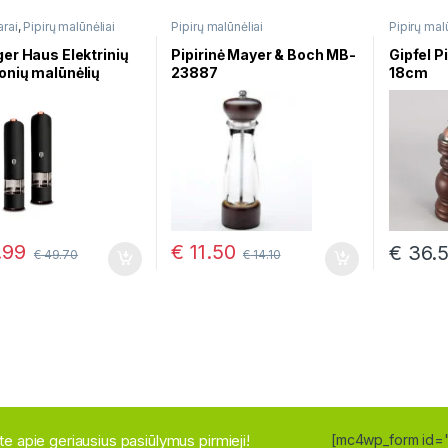
rai
,
Pipirų malūnėliai
Pipirų malūnėliai
Pipirų mal
druskai ir
ger Haus Elektrinių
Pipirinė Mayer & Boch MB-
Gipfel P
onių malūnėlių
23887
18cm
nys BH-9286
.99
€
11.50
€
36.
€
49.70
€
14.10
site apie geriausius pasiūlymus pirmieji!
[mc4wp_form id=