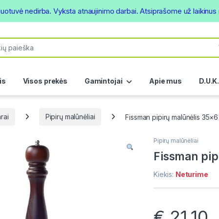
duotuvė nedirba. Vyksta atnaujinimo darbai. Atsiprašome už laikinu
or:
is
Visos prekės
Gamintojai
Apie mus
D.U.K
rai
Pipirų malūnėliai
Fissman pipirų malūnėlis 35×
Pipirų malūnėliai
Fissman pip
Kiekis:
Neturime
€
21.10