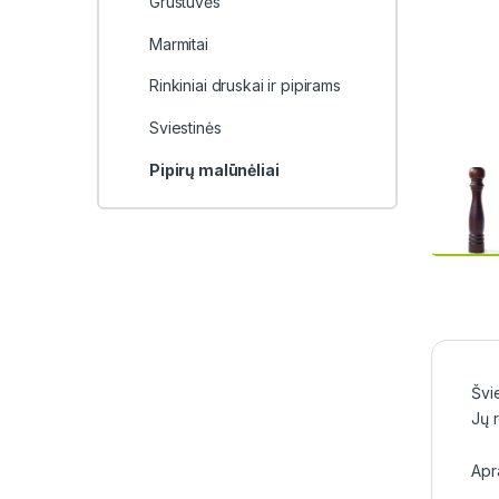
Grustuvės
Marmitai
Rinkiniai druskai ir pipirams
Sviestinės
Pipirų malūnėliai
Švie
Jų 
Apr