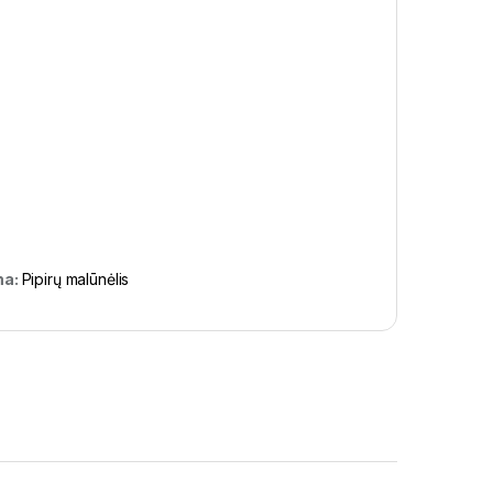
ma:
Pipirų malūnėlis