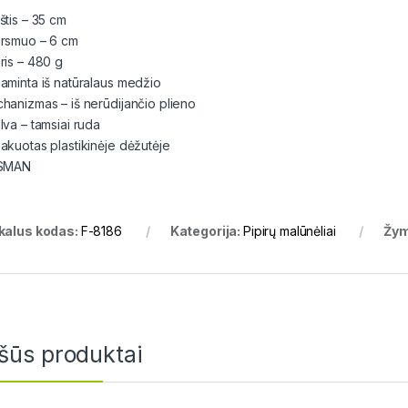
štis – 35 cm
rsmuo – 6 cm
ris – 480 g
aminta iš natūralaus medžio
hanizmas – iš nerūdijančio plieno
lva – tamsiai ruda
akuotas plastikinėje dėžutėje
SSMAN
kalus kodas:
F-8186
Kategorija:
Pipirų malūnėliai
Žy
šūs produktai