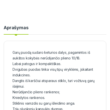
Aprašymas
Garų puodą sudaro keturios dalys, pagamintos iš
aukštos kokybės nerūdijančio plieno 10/18.
Labai patogus ir kompaktiškas.
Dvigubas puodas tinka visų tipų viryklėms, įskaitant
indukcines.
Dangtis iš karščiui atsparaus stiklo, turi vožtuvą garų
išėjimui.
Nerūdijančio plieno rankenos;
Kniedytos rankenos.
Stiklinis vamzdis su garų išleidimo anga.
Trijų sluoksnių kapsulės dugnas.