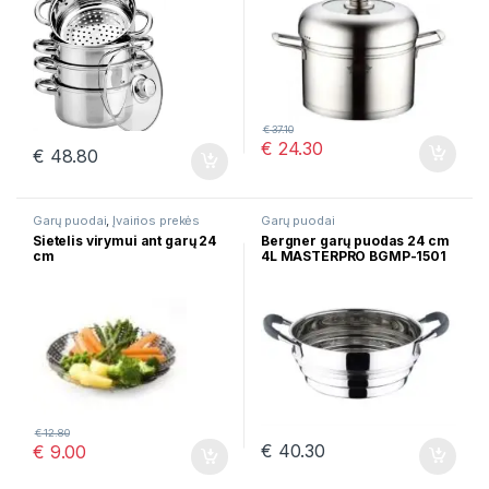
€
37.10
€
24.30
€
48.80
Garų puodai
,
Įvairios prekės
Garų puodai
Sietelis virymui ant garų 24
Bergner garų puodas 24 cm
cm
4L MASTERPRO BGMP-1501
€
12.80
€
40.30
€
9.00