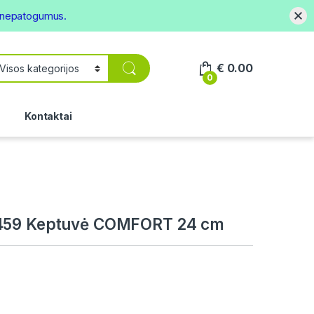
s nepatogumus.
€
0.00
0
.
Kontaktai
459 Keptuvė COMFORT 24 cm