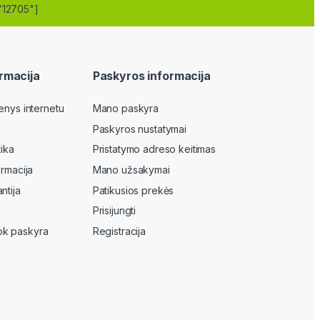
"12705"]
rmacija
Paskyros informacija
enys internetu
Mano paskyra
Paskyros nustatymai
tika
Pristatymo adreso keitimas
ormacija
Mano užsakymai
ntija
Patikusios prekės
Prisijungti
k paskyra
Registracija