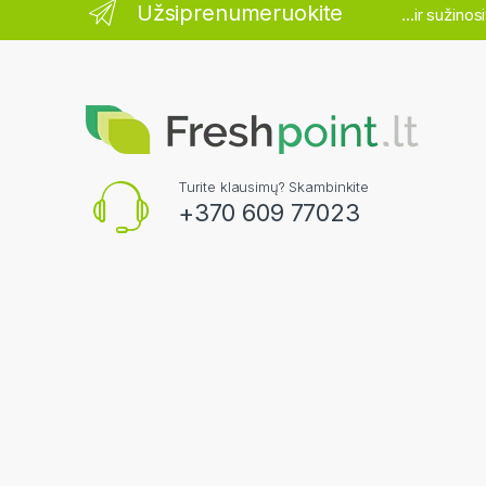
Užsiprenumeruokite
...ir sužino
Turite klausimų? Skambinkite
+370 609 77023