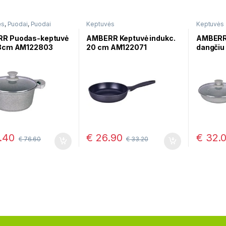
ės
,
Puodai
,
Puodai
Keptuvės
Keptuvės
mui
R Puodas-keptuvė
AMBERR Keptuvė indukc.
AMBERR 
28cm AM122803
20 cm AM122071
dangči
.40
€
26.90
€
32.
€
76.60
€
33.20