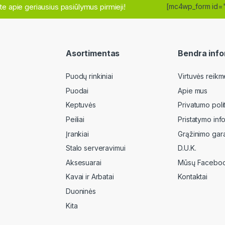
site apie geriausius pasiūlymus pirmieji!
[mc4wp_form id=
Asortimentas
Bendra info
Puodų rinkiniai
Virtuvės reikm
Puodai
Apie mus
Keptuvės
Privatumo poli
Peiliai
Pristatymo inf
Įrankiai
Grąžinimo gara
Stalo serveravimui
D.U.K.
Aksesuarai
Mūsų Faceboo
Kavai ir Arbatai
Kontaktai
Duoninės
Kita