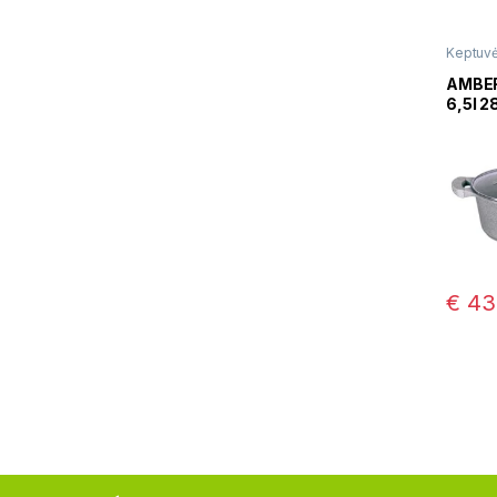
Keptuv
troškini
AMBER
6,5l 
€
43