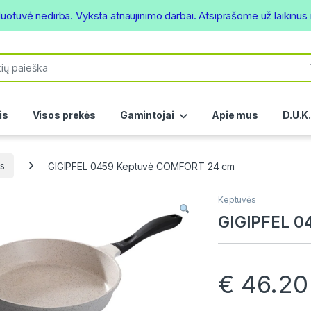
duotuvė nedirba. Vyksta atnaujinimo darbai. Atsiprašome už laikinu
or:
is
Visos prekės
Gamintojai
Apie mus
D.U.K
s
GIGIPFEL 0459 Keptuvė COMFORT 24 cm
Keptuvės
GIGIPFEL 0
€
46.20