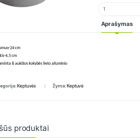
GIGIPFEL 0459 Ke
Aprašymas
rsmuo-24 cm
tis-4,5 cm
minta iš aukštos kokybės lieto aliuminio
egorija:
Keptuvės
Žyma:
Keptuvė
šūs produktai