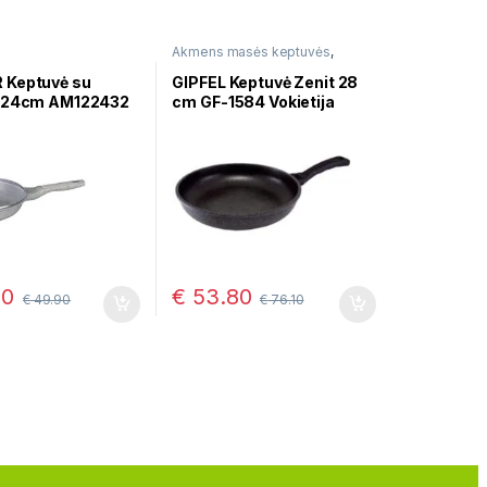
Akmens masės keptuvės
,
Keptuvės
Keptuvė su
GIPFEL Keptuvė Zenit 28
u 24cm AM122432
cm GF-1584 Vokietija
00
€
53.80
€
49.90
€
76.10