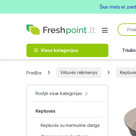
Šiuo metu el. par
Skip to navigation
Skip to content
Search f
Open
Visos kategorijos
Titulin
Pradžia
Virtuvės reikmenys
Keptuvė
Rodyti visas kategorijas
Keptuvės
Keptuvės su marmurine danga