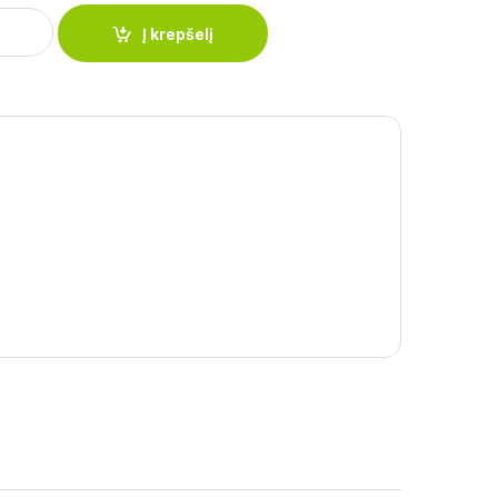
ptuvė COMFORT 24 cm quantity
Į krepšelį