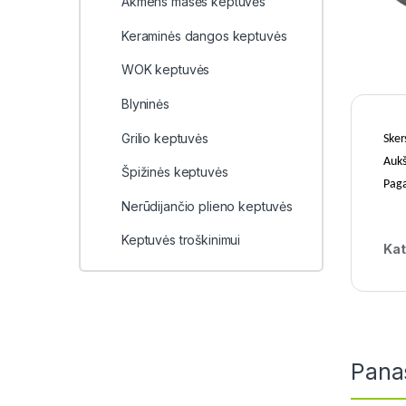
Akmens masės keptuvės
Keraminės dangos keptuvės
WOK keptuvės
Blyninės
Grilio keptuvės
Ske
Aukš
Špižinės keptuvės
Paga
Nerūdijančio plieno keptuvės
Keptuvės troškinimui
Kat
Pana