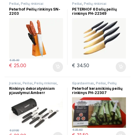
Peiliai
,
Peilių rinkiniai
Peiliai
,
Peilių rinkiniai
Peterhof Peilių rinkinys SN-
PETERHOF 6 Dalių peilių
2203
rinkinys PH-22349
€
35.00
€
25.00
€
34.50
Įrankiai
,
Peiliai
,
Peilių rinkiniai
,
Išpardavimas
,
Peiliai
,
Peilių
Stalo įrankiai
,
Virtuvės įrankių
rinkiniai
Rinkinys dekoratyviniam
Peterhof keramikinių peilių
rinkiniai
pjaustymui Amberr
rinkinys PH-22307
AM000817
€
35.60
€
27.00
€
31.50