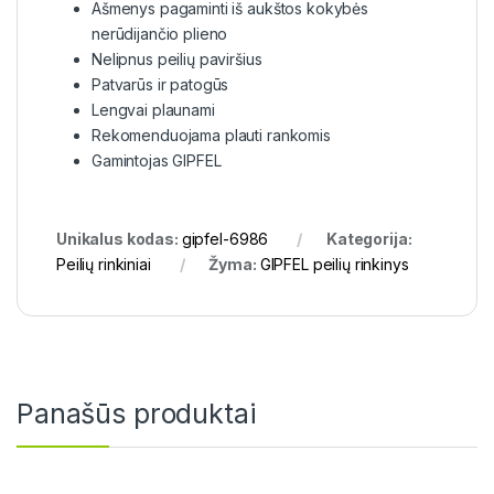
Ašmenys pagaminti iš aukštos kokybės
nerūdijančio plieno
Nelipnus peilių paviršius
Patvarūs ir patogūs
Lengvai plaunami
Rekomenduojama plauti rankomis
Gamintojas GIPFEL
Unikalus kodas:
gipfel-6986
Kategorija:
Peilių rinkiniai
Žyma:
GIPFEL peilių rinkinys
Panašūs produktai